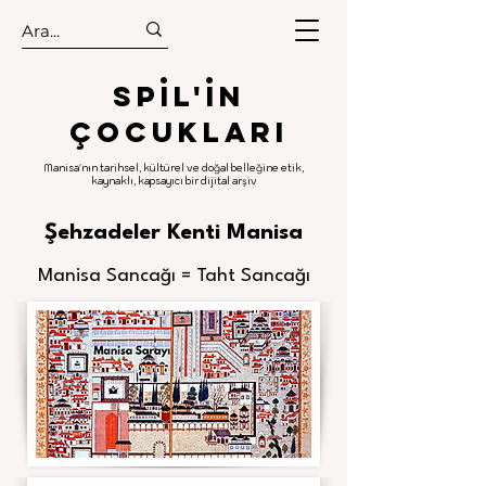
.
.
Spıl'in
Çocukları
Manisa'nın tarihsel, kültürel ve doğal belleğine etik,
kaynaklı, kapsayıcı bir dijital arşiv
Şehzadeler Kenti Manisa
Manisa Sancağı = Taht Sancağı