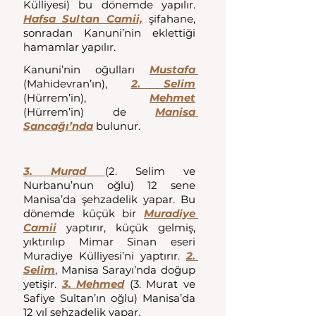
Külliyesi) bu dönemde yapılır. 
Hafsa Sultan Camii,
 şifahane, 
sonradan Kanuni’nin eklettiği 
hamamlar yapılır. 
Kanuni’nin oğulları 
Mustafa 
(Mahidevran’ın), 
2. Selim
(Hürrem’in), 
Mehmet
(Hürrem’in) de 
Manisa 
Sancağı’nda
 bulunur.
3. Murad 
(2. Selim ve 
Nurbanu’nun oğlu) 12 sene 
Manisa’da şehzadelik yapar. Bu 
dönemde küçük bir
Muradiye 
Camii
yaptırır, küçük gelmiş, 
yıktırılıp Mimar Sinan eseri 
Muradiye Külliyesi’ni yaptırır. 
2. 
Selim
, Manisa Sarayı’nda doğup 
yetişir. 
3. Mehmed
 (3. Murat ve 
Safiye Sultan’ın oğlu) Manisa’da 
12 yıl şehzadelik yapar. 