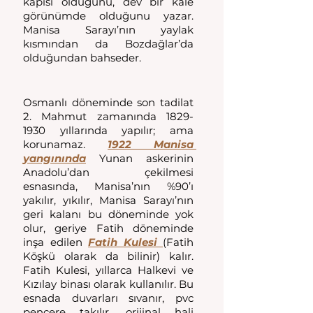
kapısı olduğunu, dev bir kale 
görünümde olduğunu yazar. 
Manisa Sarayı’nın yaylak 
kısmından da Bozdağlar’da 
olduğundan bahseder.
Osmanlı döneminde son tadilat 
2. Mahmut zamanında 1829-
1930 yıllarında yapılır; ama 
korunamaz. 
1922 Manisa 
yangınında
 Yunan askerinin 
Anadolu’dan çekilmesi 
esnasında, Manisa’nın %90’ı 
yakılır, yıkılır, Manisa Sarayı’nın 
geri kalanı bu döneminde yok 
olur, geriye Fatih döneminde 
inşa edilen 
Fatih Kulesi 
(Fatih 
Köşkü olarak da bilinir) kalır. 
Fatih Kulesi, yıllarca Halkevi ve 
Kızılay binası olarak kullanılır. Bu 
esnada duvarları sıvanır, pvc 
pencere takılır, orijinal hali 