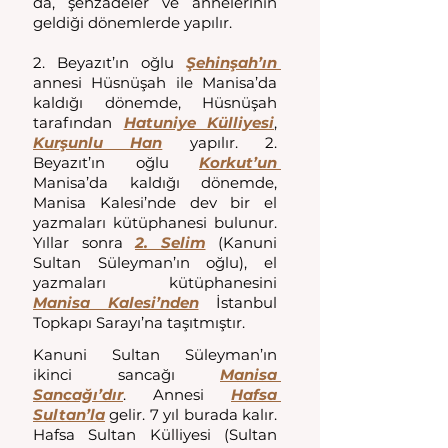
da, şehzadeler ve annelerinin 
geldiği dönemlerde yapılır. 
2. Beyazıt’ın oğlu 
Şehinşah’ın 
annesi Hüsnüşah ile Manisa’da 
kaldığı dönemde, Hüsnüşah 
tarafından 
Hatuniye Külliyesi
, 
Kurşunlu Han
 yapılır. 2. 
Beyazıt’ın oğlu 
Korkut’un 
Manisa’da kaldığı dönemde, 
Manisa Kalesi’nde dev bir el 
yazmaları kütüphanesi bulunur. 
Yıllar sonra 
2. Selim
 (Kanuni 
Sultan Süleyman’ın oğlu), el 
yazmaları kütüphanesini 
Manisa Kalesi’nden
 İstanbul 
Topkapı Sarayı’na taşıtmıştır.
Kanuni Sultan Süleyman’ın 
ikinci sancağı 
Manisa 
Sancağı’dır
. Annesi 
Hafsa 
Sultan’la
 gelir. 7 yıl burada kalır. 
Hafsa Sultan Külliyesi (Sultan 