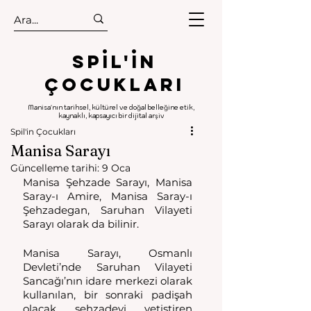
.
.
Spıl'in
Çocukları
Manisa'nın tarihsel, kültürel ve doğal belleğine etik,
kaynaklı, kapsayıcı bir dijital arşiv
Spil'in Çocukları
Manisa Sarayı
Güncelleme tarihi:
9 Oca
Manisa Şehzade Sarayı, Manisa 
Saray-ı Amire, Manisa Saray-ı 
Şehzadegan, Saruhan Vilayeti 
Sarayı olarak da bilinir. 
Manisa Sarayı, Osmanlı 
Devleti’nde Saruhan Vilayeti 
Sancağı’nın idare merkezi olarak 
kullanılan, bir sonraki padişah 
olacak şehzadeyi yetiştiren 