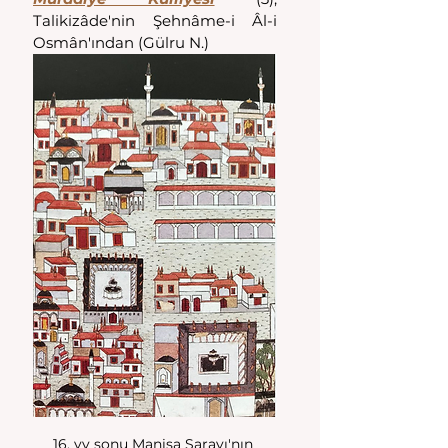
Talikizâde'nin Şehnâme-i Âl-i 
Osmân'ından (Gülru N.)
16. yy sonu Manisa Sarayı'nın 