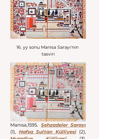
16. yy sonu Manisa Sarayı'nın 
tasviri
Manisa,1595. 
Şehzadeler Sarayı
(1), 
Hafsa Sultan Külliyesi
 (2), 
Muradiye Külliyesi
 (3), 