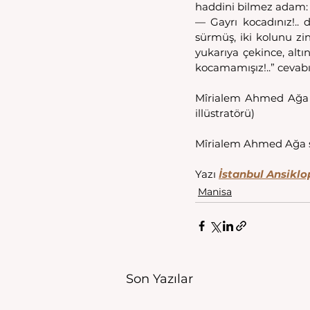
haddini bilmez adam:
— Gayrı kocadınız!.. 
sürmüş, iki kolunu zin
yukarıya çekince, alt
kocamamışız!..” cevabın
Mîrialem Ahmed Ağa on
illüstratörü) 
Mîrialem Ahmed Ağa s
Yazı 
İstanbul Ansikl
Manisa
Son Yazılar