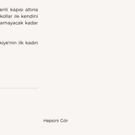
li kapısı altına 
ollar ile kendini 
atamayacak kadar 
ye'nin ilk kadın 
Hepsini Gör