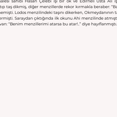
salesi sahibi Hasan Çelebi işi bir ok ve Edirneli Usta Ali işi
atıp taş dikmiş, diğer menzillerde rekor kırmakla beraber: “B
ikmemişti. Lodos menzilindeki taşını dikerken, Okmeydanının t
 vermişti. Saraydan çıktığında ilk okunu Ahi menzilinde atmışt
an: “Benim menzillerimi atarsa bu atar!..” diye hayıflanmıştı.