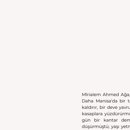
Mîrialem Ahmed Ağa, mu
Daha Manisa'da bir t
kaldırır, bir deve yav
kasaplara yüzdürürm
gün bir kantar demi
düşürmüştü; yaşı yetmi