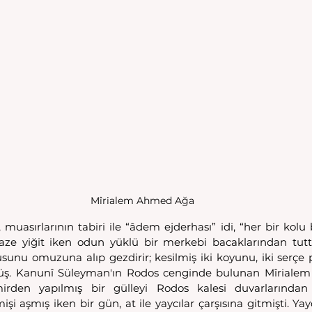
Mîrialem Ahmed Ağa
asırlarının tabiri ile “âdem ejderhası” idi, “her bir kolu bir
aze yiğit iken odun yüklü bir merkebi bacaklarından tutt
rusunu omuzuna alıp gezdirir; kesilmiş iki koyunu, iki serçe
üş. Kanunî Süleyman'ın Rodos cenginde bulunan Mîrialem
rden yapılmış bir gülleyi Rodos kalesi duvarlarından a
şi aşmış iken bir gün, at ile yaycılar çarşısına gitmişti. Yay