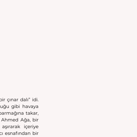
 çınar dalı” idi. 
uğu gibi havaya 
 parmağına takar, 
 Ahmed Ağa, bir 
şırarak içeriye 
cı esnafından bir 