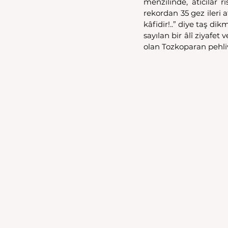
menzilinde, atıcılar ri
rekordan 35 gez ileri 
kâfidir!..” diye taş d
sayılan bir âlî ziyafet
olan Tozkoparan pehliv