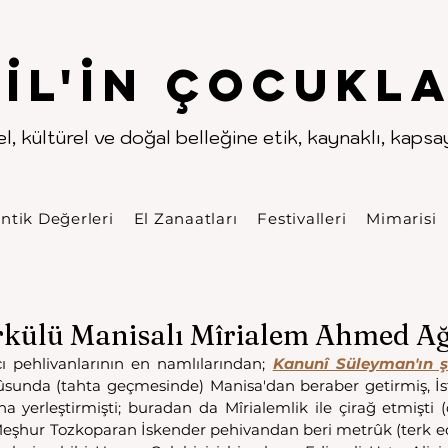
.
.
pıl'in Çocukla
l, kültürel ve doğal belleğine etik, kaynaklı, kapsayı
ntik Değerleri
El Zanaatları
Festivalleri
Mimarisi
külü Manisalı Mîrialem Ahmed A
cı pehlivanlarının en namlılarından; 
lûsunda (tahta geçmesinde) Manisa'dan beraber getirmiş, İs
a yerleştirmişti; buradan da Mîrialemlik ile çirağ etmişti (
eşhur Tozkoparan İskender pehivandan beri metrûk (terk edi