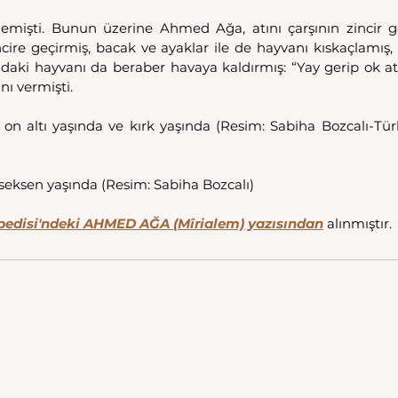
demişti. Bunun üzerine Ahmed Ağa, atını çarşının zincir geri
cire geçirmiş, bacak ve ayaklar ile de hayvanı kıskaçlamış, k
ındaki hayvanı da beraber havaya kaldırmış: “Yay gerip ok 
ı vermişti. 
 altı yaşında ve kırk yaşında (Resim: Sabiha Bozcalı-Türki
eksen yaşında (Resim: Sabiha Bozcalı)
opedisi'ndeki AHMED AĞA (Mîrialem) yazısından
 alınmıştır. 