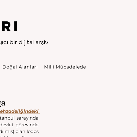
rı
cı bir dijital arşiv
Doğal Alanları
Milli Mücadelede
ğa
Kanunî Süleyman'ın şehzadeliğindeki 
tanbul sarayında 
devlet görevinde 
lmiş) olan lodos 