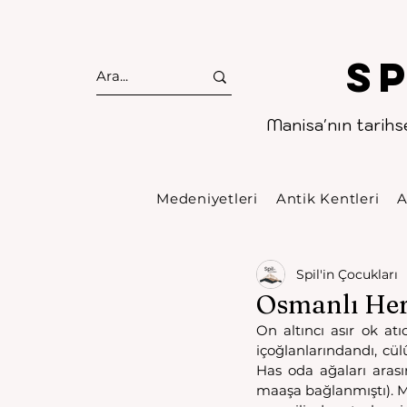
S
Manisa'nın tarihse
Medeniyetleri
Antik Kentleri
A
Spil'in Çocukları
Osmanlı Her
On altıncı asır ok atı
içoğlanlarındandı, cü
Has oda ağaları arasın
maaşa bağlanmıştı). M