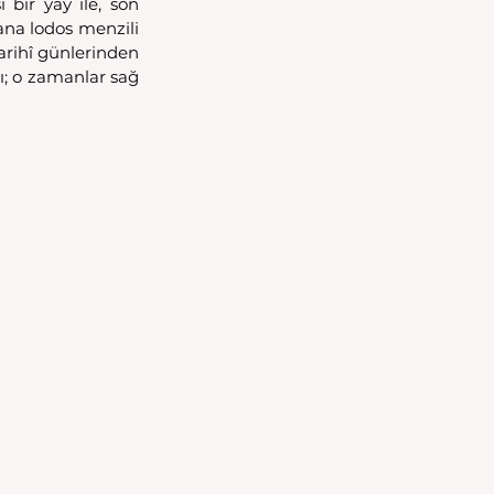
 bir yay ile, son 
ana lodos menzili 
arihî günlerinden 
ı; o zamanlar sağ 
 