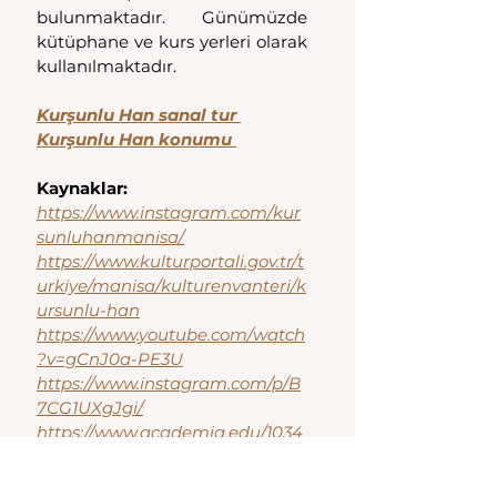
bulunmaktadır. Günümüzde 
kütüphane ve kurs yerleri olarak 
kullanılmaktadır. 
Kurşunlu Han sanal tur 
Kurşunlu Han konumu 
Kaynaklar:
https://www.instagram.com/kur
sunluhanmanisa/
https://www.kulturportali.gov.tr/t
urkiye/manisa/kulturenvanteri/k
ursunlu-han
https://www.youtube.com/watch
?v=gCnJ0a-PE3U
https://www.instagram.com/p/B
7CG1UXgJgi/
https://www.academia.edu/1034
72798/Manisa_Bedesten_ve_Ha
nlar%C4%B1