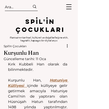
.
.
Spıl'in
Çocukları
Manisa'nın tarihsel, kültürel ve doğal belleğine etik,
kaynaklı, kapsayıcı bir dijital arşiv
Spil'in Çocukları
Kurşunlu Han
Güncelleme tarihi:
11 Oca
Kırk Kubbeli Han olarak da 
bilinmektedir. 
Kurşunlu Han, 
Hatuniye 
Külliyesi 
içinde külliyeye gelir 
getirmek amacıyla Hatuniye 
Camii’nin de yaptıranı olan 
Hüsnüşah Hatun tarafından 
1498 yılında yaptırılmıştır. 