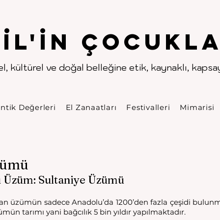
.
.
pıl'in Çocukla
l, kültürel ve doğal belleğine etik, kaynaklı, kapsayı
ntik Değerleri
El Zanaatları
Festivalleri
Mimarisi
zümü
ı Üzüm: Sultaniye Üzümü
n üzümün sadece Anadolu’da 1200’den fazla çeşidi bulunma
zümün tarımı yani bağcılık 5 bin yıldır yapılmaktadır. 