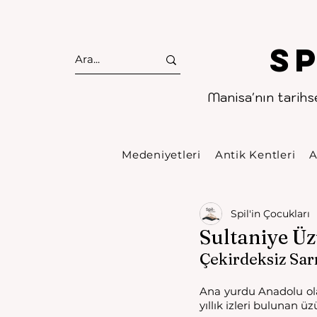
S
Manisa'nın tarihse
Medeniyetleri
Antik Kentleri
A
Spil'in Çocukları
Sultaniye Ü
Çekirdeksiz Sar
Ana yurdu Anadolu ola
yıllık izleri bulunan ü