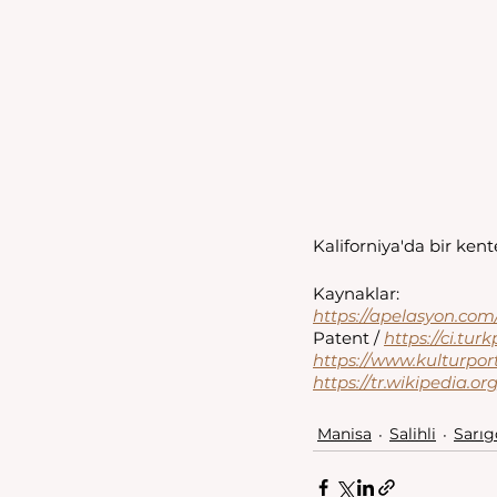
Kaliforniya'da bir kent
Kaynaklar:
https://apelasyon.com/
Patent / 
https://ci.tur
https://www.kulturpor
https://tr.wikipedi
Manisa
Salihli
Sarıg