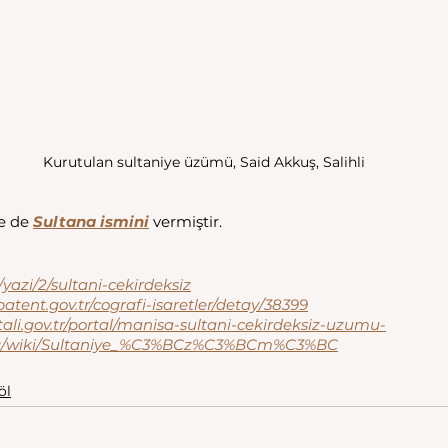
Kurutulan sultaniye üzümü, Said Akkuş, Salihli
e de 
Sultana ismini
 vermiştir. 
yazi/2/sultani-cekirdeksiz
kpatent.gov.tr/cografi-isaretler/detay/38399
tali.gov.tr/portal/manisa-sultani-cekirdeksiz-uzumu-
a.org/wiki/Sultaniye_%C3%BCz%C3%BCm%C3%BC
öl