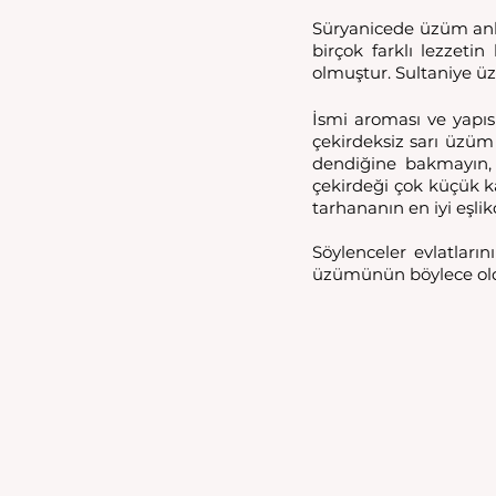
Süryanicede üzüm an
birçok farklı lezzet
olmuştur. Sultaniye ü
İsmi aroması ve yapıs
çekirdeksiz sarı üzüm
dendiğine bakmayın,
çekirdeği çok küçük kal
tarhananın en iyi eşlikç
Söylenceler evlatları
üzümünün böylece old