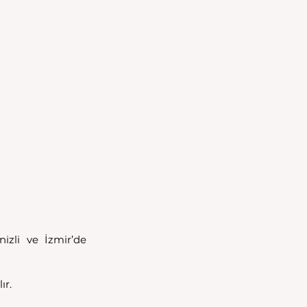
li ve İzmir’de 
r. 