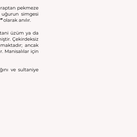
 Şaraptan pekmeze 
 uğurun simgesi 
”
 olarak anılır.
ltani üzüm ya da 
iştir. Çekirdeksiz 
aktadır; ancak 
 Manisalılar için 
ını ve sultaniye 