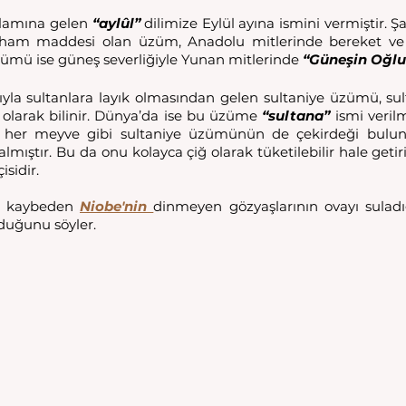
lamına gelen 
“aylûl”
 dilimize Eylül ayına ismini vermiştir.
in ham maddesi olan üzüm, Anadolu mitlerinde bereket ve
zümü ise güneş severliğiyle Yunan mitlerinde 
“Güneşin Oğlu
ıyla sultanlara layık olmasından gelen sultaniye üzümü, su
 olarak bilinir. Dünya’da ise bu üzüme 
“sultana”
 ismi verilm
 her meyve gibi sultaniye üzümünün de çekirdeği bulunm
mıştır. Bu da onu kolayca çiğ olarak tüketilebilir hale getirir.
isidir. 
nı kaybeden 
Niobe'nin 
dinmeyen gözyaşlarının ovayı suladığ
uğunu söyler. 