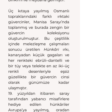
Üç kıtaya yayılmış Osmanlı 
topraklarındaki farklı ırktaki 
güvercinler, Manisa Sarayı’nda 
toplanmış ve burada zengin bir 
güvercin koleksiyonu 
oluşturulmuştur. Bu çeşitlilik 
içinde melezleşme çalışmaları 
sonucu üretilen 
Hünkâri 
ırkı, 
kanaryadan küçük gagaları ve 
her renkteki ebrûli–dantelli ve 
bir tüy veya telekte en az iki–üç 
renkli desenleriyle eşsiz 
güzellikte bir güvercin cinsi 
olarak günümüze kadar 
ulaşmıştır.
19. yüzyıldan itibaren saray 
tarafından yabancı misafirlere 
hediye edilen hünkâriler 
Avrupa’ya yayılmış, oradan 