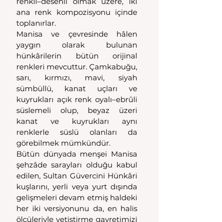
renkli–desenli olmak üzere, iki 
ana renk kompozisyonu içinde 
toplanırlar.
Manisa ve çevresinde hâlen 
yaygın olarak bulunan 
hünkârilerin bütün orijinal 
renkleri mevcuttur. Çamkabuğu, 
sarı, kırmızı, mavi, siyah 
sümbüllü, kanat uçları ve 
kuyrukları açık renk oyalı–ebrûli 
süslemeli olup, beyaz üzeri 
kanat ve kuyrukları aynı 
renklerle süslü olanları da 
görebilmek mümkündür. 
Bütün dünyada menşei Manisa 
şehzâde sarayları olduğu kabul 
edilen, Sultan Güvercini Hünkâri 
kuşlarını, yerli veya yurt dışında 
gelişmeleri devam etmiş haldeki 
her iki versiyonunu da, en halis 
ölçüleriyle yetiştirme gayretimizi 