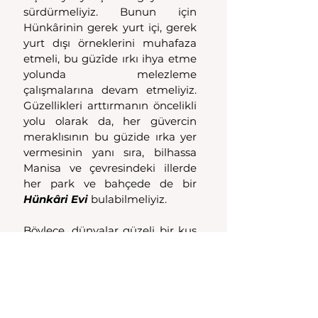
sürdürmeliyiz. Bunun için 
Hünkârinin gerek yurt içi, gerek 
yurt dışı örneklerini muhafaza 
etmeli, bu güzîde ırkı ihya etme 
yolunda melezleme 
çalışmalarına devam etmeliyiz. 
Güzellikleri arttırmanın öncelikli 
yolu olarak da, her güvercin 
meraklısının bu güzide ırka yer 
vermesinin yanı sıra, bilhassa 
Manisa ve çevresindeki illerde 
her park ve bahçede de bir 
Hünkâri
Evi 
bulabilmeliyiz. 
Böylece, dünyalar güzeli bir kuş 
çeşidi olan, Sultan Güvercini 
hünkârilerimizi, bir Manisa 
markası olarak bütün dünyada 
tekrar tescil ve ilan edebiliriz.
Öyleyse, asırlar boyu sevip, 