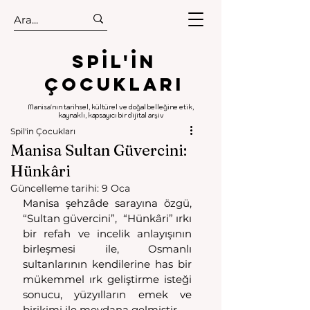
.
.
Spıl'in
Çocukları
Manisa'nın tarihsel, kültürel ve doğal belleğine etik,
kaynaklı, kapsayıcı bir dijital arşiv
Spil'in Çocukları
Manisa Sultan Güvercini:
Hünkâri
Güncelleme tarihi:
9 Oca
Manisa şehzâde sarayına özgü, 
“Sultan güvercini”,  “Hünkâri” ırkı 
bir refah ve incelik anlayışının 
birleşmesi ile, Osmanlı 
sultanlarının kendilerine has bir 
mükemmel ırk geliştirme isteği 
sonucu, yüzyılların emek ve 
birikimi ile meydana gelmiştir.