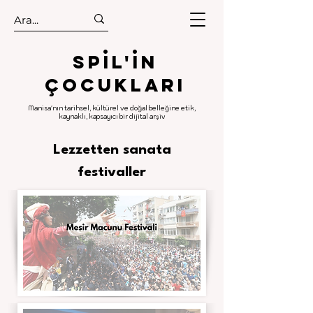
.
.
Spıl'in
Çocukları
Manisa'nın tarihsel, kültürel ve doğal belleğine etik,
kaynaklı, kapsayıcı bir dijital arşiv
Lezzetten sanata
festivaller