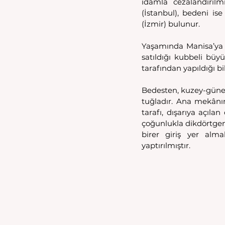
idamla cezalandırıl
(İstanbul), bedeni i
(İzmir) bulunur.  
Yaşamında Manisa’ya (
satıldığı kubbeli büy
tarafından yapıldığı bi
Bedesten, kuzey-güney
tuğladır. Ana mekânın 
tarafı, dışarıya açıl
çoğunlukla dikdörtgen
birer giriş yer alm
yaptırılmıştır.