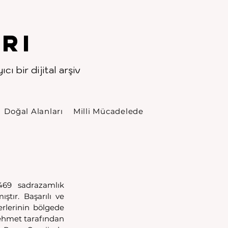
rı
cı bir dijital arşiv
Doğal Alanları
Milli Mücadelede
469 sadrazamlık 
tır. Başarılı ve 
rlerinin bölgede 
ehmet tarafından 