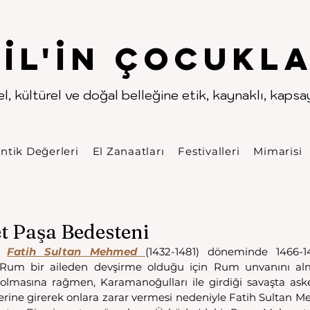
.
.
pıl'in Çocukla
l, kültürel ve doğal belleğine etik, kaynaklı, kapsayı
ntik Değerleri
El Zanaatları
Festivalleri
Mimarisi
 Paşa Bedesteni
 
Fatih Sultan Mehmed 
(1432-1481) döneminde 1466-1
 Rum bir aileden devşirme olduğu için Rum unvanını almış
olmasına rağmen, Karamanoğulları ile girdiği savaşta aske
lerine girerek onlara zarar vermesi nedeniyle Fatih Sultan M