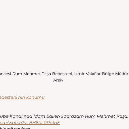
öncesi Rum Mehmet Paşa Bedesteni, İzmir Vakıflar Bölge Müdür
Arşivi
desteni'nin konumu
outube Kanalında İdam Edilen Sadrazam Rum Mehmet Paşa:
.com/watch?v=BH6bL0PafbE
pedi sayfası: