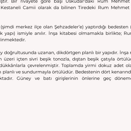
mıştır. Bir rivayete göre başı Üsküdar'daki Rum Mehmet
se Kestaneli Camii olarak da bilinen Tiredeki Rum Mehmet
şimdi merkez ilçe olan Şehzadeler’e) yaptırdığı bedesten (d
ük yapı) ismiyle anılır. İnşa kitabesi olmamakla birlikte;
linmektedir. 
 doğrultusunda uzanan, dikdörtgen planlı bir yapıdır. İnşa 
üzeri içten sivri beşik tonozla, dıştan beşik çatıyla örtülü
an dükkânlarla çevrelenmiştir. Toplamda yirmi dokuz adet ol
 planlı ve sundurmayla örtülüdür. Bedestenin dört kenarında 
aktadır. Güney ve batı girişlerinin önlerine geç dönem