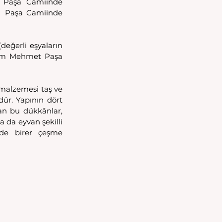
 Paşa Camiinde 
  Paşa Camiinde 
eğerli eşyaların 
 Rum Mehmet Paşa 
malzemesi taş ve 
dür. Yapının dört 
an bu dükkânlar, 
da eyvan şekilli 
de birer çeşme 