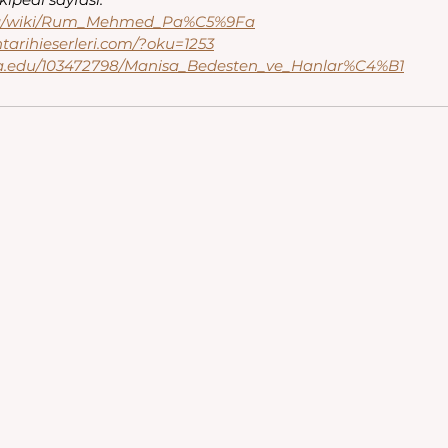
a.org/wiki/Rum_Mehmed_Pa%C5%9Fa
ntarihieserleri.com/?oku=1253
a.edu/103472798/Manisa_Bedesten_ve_Hanlar%C4%B1