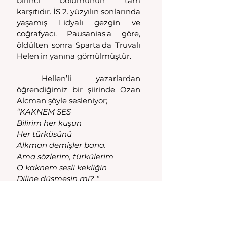
birinci bölümünün tam 
karşıtıdır. İS 2. yüzyılın sonlarında 
yaşamış Lidyalı gezgin ve 
coğrafyacı. Pausanias'a göre, 
öldülten sonra Sparta'da Truvalı 
Helen'in yanına gömülmüştür.
 Hellen’li yazarlardan 
öğrendiğimiz bir şiirinde Ozan 
Alcman şöyle sesleniyor;
“KAKNEM SES
Bilirim her kuşun
Her türküsünü
Alkman demişler bana.
Ama sözlerim, türkülerim
O kaknem sesli kekliğin 
Diline düşmesin mi? “
O dönemde yaşayan Lesbos, 
Eresos (bugünkü adı ile Midilli) 
adasında doğmuş, Antik yunan 