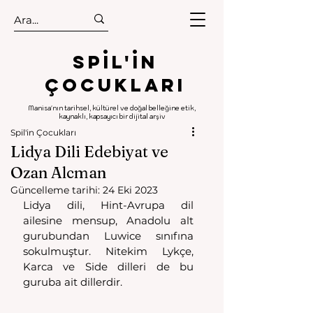
.
.
Spıl'in
Çocukları
Manisa'nın tarihsel, kültürel ve doğal belleğine etik,
kaynaklı, kapsayıcı bir dijital arşiv
Spil'in Çocukları
Lidya Dili Edebiyat ve
Ozan Alcman
Güncelleme tarihi:
24 Eki 2023
Lidya dili, Hint-Avrupa dil 
ailesine mensup, Anadolu alt 
gurubundan Luwice sınıfına 
sokulmuştur. Nitekim Lykçe, 
Karca ve Side dilleri de bu 
guruba ait dillerdir.