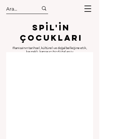
.
.
Spıl'in
Çocukları
Manisa'nın tarihsel, kültürel ve doğal belleğine etik,
kaynaklı, kapsayıcı bir dijital arşiv