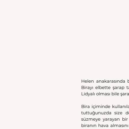
Helen anakarasında b
Birayı elbette şarap t
Lidyalı olması bile şa
Bira içiminde kullanıla
tuttuğunuzda size do
süzmeye yarayan bir 
biranın hava almasını 