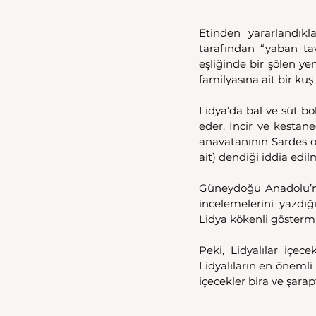
Etinden yararlandıkla
tarafından “yaban tavş
eşliğinde bir şölen ye
familyasına ait bir ku
Lidya’da bal ve süt bo
eder. İncir ve kestan
anavatanının Sardes 
ait) dendiği iddia edil
Güneydoğu Anadolu’nu
incelemelerini yazdığ
Lidya kökenli göstermiş
Peki, Lidyalılar içec
Lidyalıların en önemli