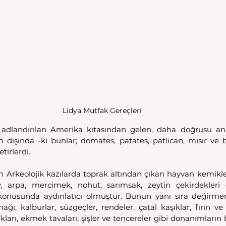
Lidya Mutfak Gereçleri 
adlandırılan Amerika kıtasından gelen, daha doğrusu an
in dışında -ki bunlar; domates, patates, patlıcan, mısır ve b
etirlerdi. 
 Arkeolojik kazılarda toprak altından çıkan hayvan kemikleri, 
 arpa, mercimek, nohut, sarımsak, zeytin çekirdekleri gi
r konusunda aydınlatıcı olmuştur. Bunun yanı sıra değirmenta
ı, kalburlar, süzgeçler, rendeler, çatal kaşıklar, fırın ve 
ları, ekmek tavaları, şişler ve tencereler gibi donanımların