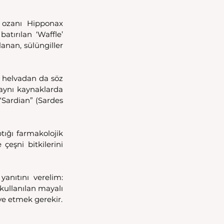
s ozanı Hipponax 
atırılan ‘Waffle’ 
anan, sülüngiller 
z helvadan da söz 
aynı kaynaklarda 
ardian” (Sardes 
ğı farmakolojik 
eşni bitkilerini 
anıtını verelim: 
kullanılan mayalı 
içecekler bira ve şaraptı. Bir de buna Frigya döneminden bildikleri Bal Likörünü ilave etmek gerekir. 