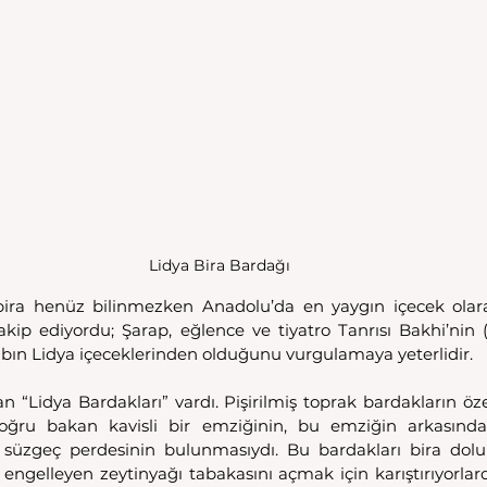
Lidya Bira Bardağı 
ira henüz bilinmezken Anadolu’da en yaygın içecek olarak 
akip ediyordu; Şarap, eğlence ve tiyatro Tanrısı Bakhi’nin (
rabın Lidya içeceklerinden olduğunu vurgulamaya yeterlidir. 
n “Lidya Bardakları” vardı. Pişirilmiş toprak bardakların özel
ğru bakan kavisli bir emziğinin, bu emziğin arkasında 
süzgeç perdesinin bulunmasıydı. Bu bardakları bira dolu k
engelleyen zeytinyağı tabakasını açmak için karıştırıyorlard