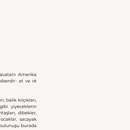
avatanı Amerika 
iberdir- et ve ot 
balık kılçıkları, 
bi yiyeceklerin 
şları, dibekler, 
ocaklar, sacayak 
 bulunuşu burada 