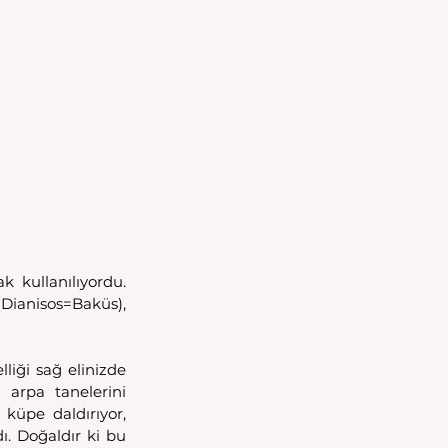
kullanılıyordu. 
Dianisos=Baküs), 
liği sağ elinizde 
arpa tanelerini 
üpe daldırıyor, 
ı. Doğaldır ki bu 