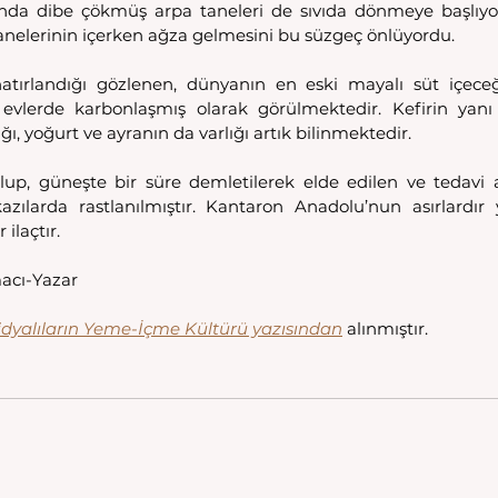
asında dibe çökmüş arpa taneleri de sıvıda dönmeye başlıyor
tanelerinin içerken ağza gelmesini bu süzgeç önlüyordu. 
atırlandığı gözlenen, dünyanın en eski mayalı süt içeceği
n evlerde karbonlaşmış olarak görülmektedir. Kefirin yanı 
ığı, yoğurt ve ayranın da varlığı artık bilinmektedir. 
lup, güneşte bir süre demletilerek elde edilen ve tedavi a
ılarda rastlanılmıştır. Kantaron Anadolu’nun asırlardır 
ilaçtır. 
acı-Yazar 
idyalıların Yeme-İçme Kültürü yazısından
 alınmıştır. 