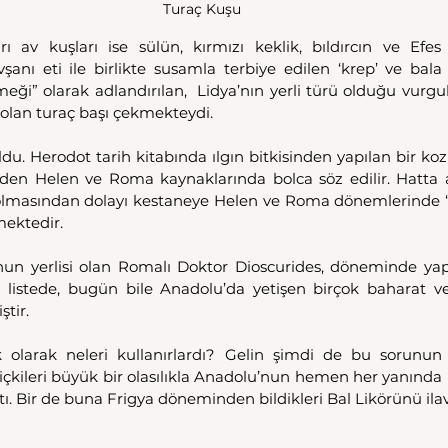
Turaç Kuşu 
rı av kuşları ise sülün, kırmızı keklik, bıldırcın ve Efe
anı eti ile birlikte susamla terbiye edilen ‘krep’ ve bala b
meği” olarak adlandırılan,  Lidya’nın yerli türü olduğu vurgul
ş olan turaç başı çekmekteydi. 
ldu. Herodot tarih kitabında ılgın bitkisinden yapılan bir ko
eden Helen ve Roma kaynaklarında bolca söz edilir. Hatta 
olmasından dolayı kestaneye Helen ve Roma dönemlerinde “S
mektedir. 
n yerlisi olan Romalı Doktor Dioscurides, döneminde yaptı
ı listede, bugün bile Anadolu’da yetişen birçok baharat ve ç
tir. 
ek olarak neleri kullanırlardı? Gelin şimdi de bu sorunun y
 içkileri büyük bir olasılıkla Anadolu’nun hemen her yanında 