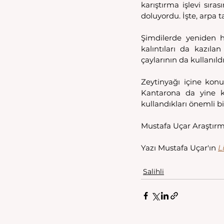
karıştırma işlevi sır
doluyordu. İşte, arpa 
Şimdilerde yeniden h
kalıntıları da kazıla
çaylarının da kullanıld
Zeytinyağı içine konu
Kantarona da yine kaz
kullandıkları önemli bir 
Mustafa Uçar Araştırm
Yazı Mustafa Uçar'ın 
L
Salihli