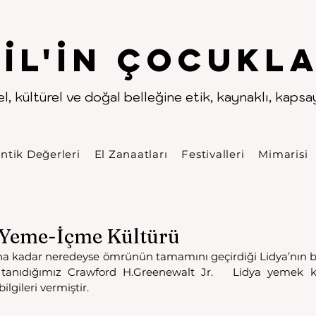
.
.
pıl'in Çocukla
l, kültürel ve doğal belleğine etik, kaynaklı, kapsayı
ntik Değerleri
El Zanaatları
Festivalleri
Mimarisi
n Yeme-İçme Kültürü
lına kadar neredeyse ömrünün tamamını geçirdiği Lidya’nın ba
 tanıdığımız Crawford H.Greenewalt Jr.   Lidya yemek k
lgileri vermiştir. 