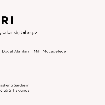
rı
cı bir dijital arşiv
Doğal Alanları
Milli Mücadelede
şkenti Sardes’in 
ültürü hakkında 