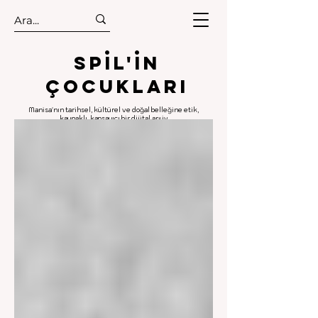
.
.
Spıl'in
Çocukları
Manisa'nın tarihsel, kültürel ve doğal belleğine etik,
kaynaklı, kapsayıcı bir dijital arşiv