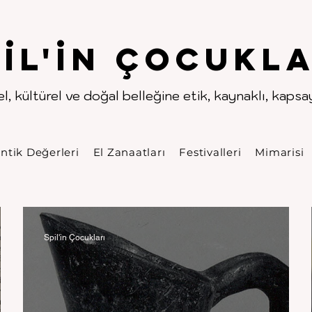
.
.
pıl'in Çocukla
l, kültürel ve doğal belleğine etik, kaynaklı, kapsayı
ntik Değerleri
El Zanaatları
Festivalleri
Mimarisi
Spil'in Çocukları