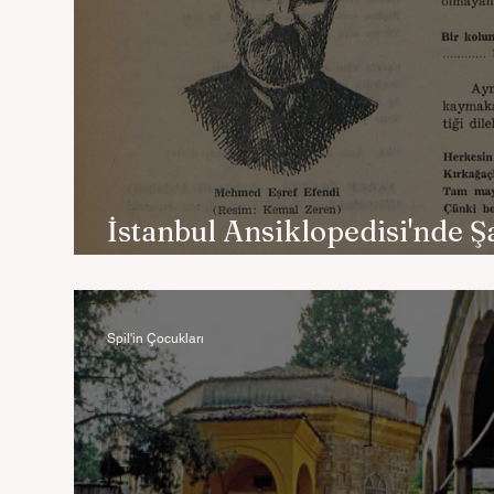
İstanbul Ansiklopedisi'nde Ş
Eşref
Spil'in Çocukları