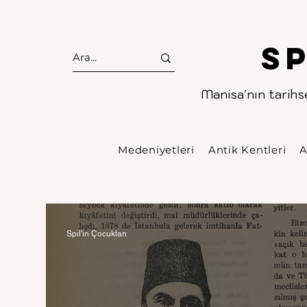
S
Manisa'nın tarihse
Medeniyetleri
Antik Kentleri
A
Spil'in Çocukları