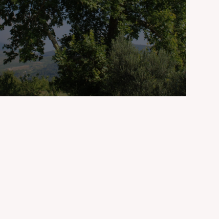
Manisa'nın Anıt Ağaçları