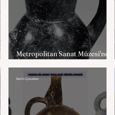
air
Metropolitan Sanat Müzesi'nde
Yortan Kültürü
Spil'in Çocukları