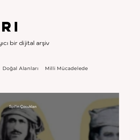
rı
cı bir dijital arşiv
Doğal Alanları
Milli Mücadelede
Spil'in Çocukları