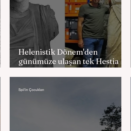
Helenistik Dönem'den
günümüze ulaşan tek Hestia
heykeli
Spil'in Çocukları