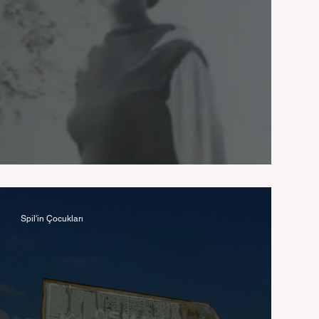
Melek Gökmen
Spil'in Çocukları