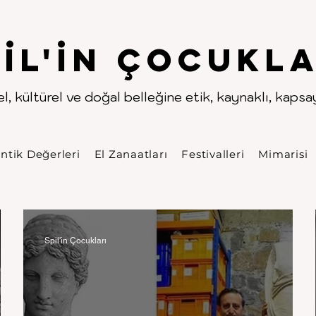
.
.
pıl'in Çocukla
l, kültürel ve doğal belleğine etik, kaynaklı, kapsayı
ntik Değerleri
El Zanaatları
Festivalleri
Mimarisi
Spil'in Çocukları