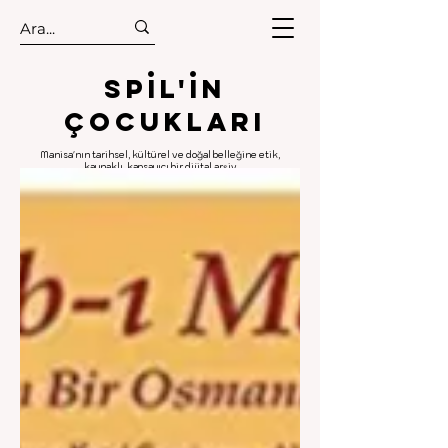
.
.
Spıl'in
Çocukları
Manisa'nın tarihsel, kültürel ve doğal belleğine etik,
kaynaklı, kapsayıcı bir dijital arşiv