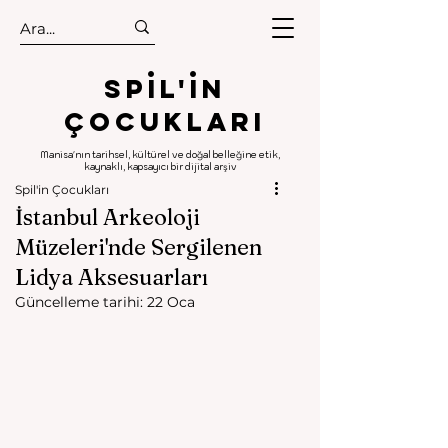
.
.
Spıl'in
Çocukları
Manisa'nın tarihsel, kültürel ve doğal belleğine etik,
kaynaklı, kapsayıcı bir dijital arşiv
Spil'in Çocukları
İstanbul Arkeoloji
Müzeleri'nde Sergilenen
Lidya Aksesuarları
Güncelleme tarihi:
22 Oca