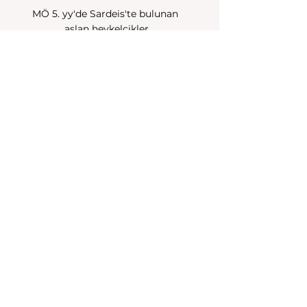
MÖ 5. yy'de Sardeis'te bulunan 
aslan heykelcikler
MÖ 7 ve 6. yy Lydia Krallığı 
sikkeleri
İstanbul Arkeoloji Müzeleri 