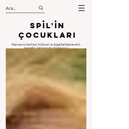
.
.
Spıl'in
Çocukları
Manisa'nın tarihsel, kültürel ve doğal belleğine etik,
kaynaklı, kapsayıcı bir dijital arşiv