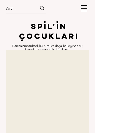
.
.
Spıl'in
Çocukları
Manisa'nın tarihsel, kültürel ve doğal belleğine etik,
kaynaklı, kapsayıcı bir dijital arşiv