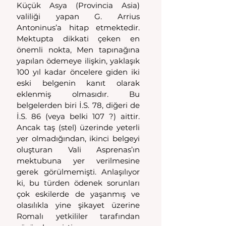
Küçük Asya (Provincia Asia) 
valiliği yapan G. Arrius 
Antoninus’a hitap etmektedir. 
Mektupta dikkati çeken en 
önemli nokta, Men tapınağına 
yapılan ödemeye ilişkin, yaklaşık 
100 yıl kadar öncelere giden iki 
eski belgenin kanıt olarak 
eklenmiş olmasıdır. Bu 
belgelerden biri İ.S. 78, diğeri de 
İ.S. 86 (veya belki 107 ?) aittir. 
Ancak taş (stel) üzerinde yeterli 
yer olmadığından, ikinci belgeyi 
oluşturan Vali Asprenas’ın 
mektubuna yer verilmesine 
gerek görülmemişti. Anlaşılıyor 
ki, bu türden ödenek sorunları 
çok eskilerde de yaşanmış ve 
olasılıkla yine şikayet üzerine 
Romalı yetkililer tarafından 