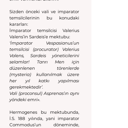
Sizden önceki vali ve imparator 
temsilcilerinin bu konudaki 
kararları:
İmparator temsilcisi Valerius 
Valens’in Sardeis’e mektubu:
‘İmparator Vespasianus’un 
temsilcisi (procurator) Valerius 
Valens, Sardeis yöneticilerini 
selamlar! Tanrı Men için 
düzenlenen törenlerde 
(mysteria) kullanılmak üzere 
her yıl katkı yapılması 
gerekmektedir’.
Vali (proconsul) Asprenas’ın aynı 
yöndeki emri».
Hermogenes bu mektubunda, 
İ.S. 188 yılında, yani imparator 
Commodus’un döneminde, 