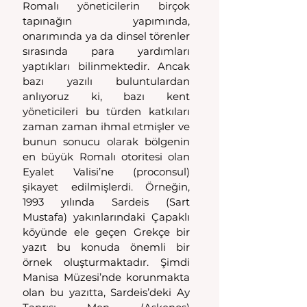
Romalı yöneticilerin birçok 
tapınağın yapımında, 
onarımında ya da dinsel törenler 
sırasında para yardımları 
yaptıkları bilinmektedir. Ancak 
bazı yazılı buluntulardan 
anlıyoruz ki, bazı kent 
yöneticileri bu türden katkıları 
zaman zaman ihmal etmişler ve 
bunun sonucu olarak bölgenin 
en büyük Romalı otoritesi olan 
Eyalet Valisi’ne (proconsul) 
şikayet edilmişlerdi. Örneğin, 
1993 yılında Sardeis (Sart 
Mustafa) yakınlarındaki Çapaklı 
köyünde ele geçen Grekçe bir 
yazıt bu konuda önemli bir 
örnek oluşturmaktadır. Şimdi 
Manisa Müzesi’nde korunmakta 
olan bu yazıtta, Sardeis’deki Ay 