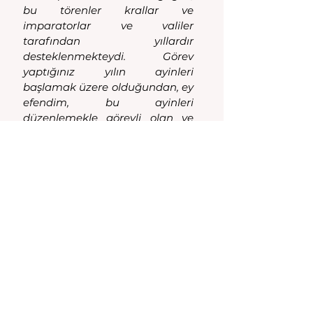
bu törenler krallar ve 
imparatorlar ve valiler 
tarafından yıllardır 
desteklenmekteydi. Görev 
yaptığınız yılın ayinleri 
başlamak üzere olduğundan, ey 
efendim, bu ayinleri 
düzenlemekle görevli olan ve 
benim aracılığımla bu zorunlu 
başvuruyu yapanlar sizden bu 
hakları kendilerine yeniden 
tanımanızı...”
Burada verdiğimiz üç örnekten 
de anlaşılacağı gibi, Roma 
imparatorluk devrinde tapınak 
ve devlet yönetimi birbirinden 
belirgin bir şekilde 
ayrılmaktaydı. Ama büyük 
masraflar gerektiren kurban ve 