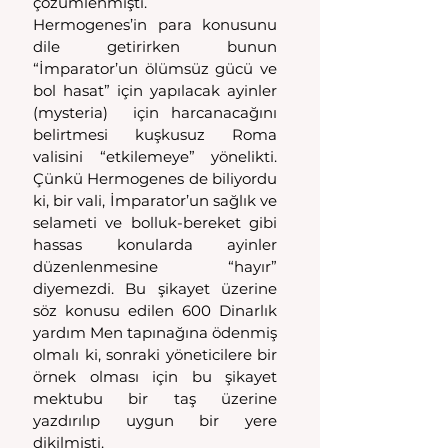
çözümlenmişti.
Hermogenes’in para konusunu 
dile getirirken bunun 
“İmparator’un ölümsüz gücü ve 
bol hasat” için yapılacak ayinler 
(mysteria)  için harcanacağını 
belirtmesi kuşkusuz Roma 
valisini “etkilemeye” yönelikti. 
Çünkü Hermogenes de biliyordu 
ki, bir vali, İmparator’un sağlık ve 
selameti ve bolluk-bereket gibi 
hassas konularda ayinler 
düzenlenmesine “hayır” 
diyemezdi. Bu şikayet üzerine 
söz konusu edilen 600 Dinarlık 
yardım Men tapınağına ödenmiş 
olmalı ki, sonraki yöneticilere bir 
örnek olması için bu şikayet 
mektubu bir taş üzerine 
yazdırılıp uygun bir yere 
dikilmişti.