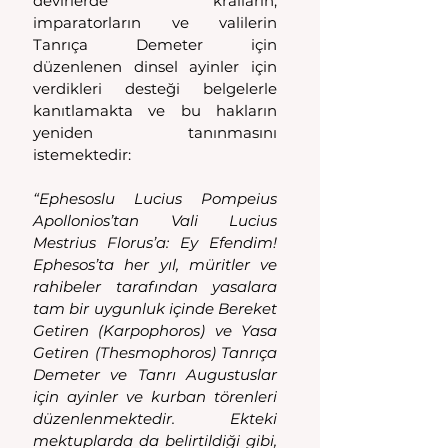
devirlerde kralların, 
imparatorların ve valilerin 
Tanrıça Demeter için 
düzenlenen dinsel ayinler için 
verdikleri desteği belgelerle 
kanıtlamakta ve bu hakların 
yeniden tanınmasını 
istemektedir:
“Ephesoslu Lucius Pompeius 
Apollonios’tan Vali Lucius 
Mestrius Florus’a: Ey Efendim! 
Ephesos’ta her yıl, müritler ve 
rahibeler tarafından yasalara 
tam bir uygunluk içinde Bereket 
Getiren (Karpophoros) ve Yasa 
Getiren (Thesmophoros) Tanrıça 
Demeter ve Tanrı Augustuslar 
için ayinler ve kurban törenleri 
düzenlenmektedir. Ekteki 
mektuplarda da belirtildiği gibi, 