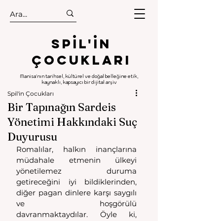
.
.
Spıl'in
Çocukları
Manisa'nın tarihsel, kültürel ve doğal belleğine etik,
kaynaklı, kapsayıcı bir dijital arşiv
Spil'in Çocukları
Bir Tapınağın Sardeis
Yönetimi Hakkındaki Suç
Duyurusu
Romalılar, halkın inançlarına 
müdahale etmenin ülkeyi 
yönetilemez duruma 
getireceğini iyi bildiklerinden, 
diğer pagan dinlere karşı saygılı 
ve hoşgörülü 
davranmaktaydılar. Öyle ki, 