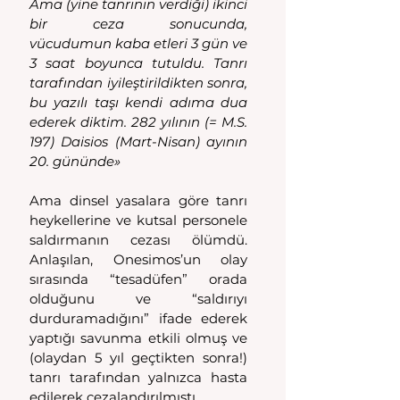
Ama (yine tanrının verdiği) ikinci 
bir ceza sonucunda, 
vücudumun kaba etleri 3 gün ve 
3 saat boyunca tutuldu. Tanrı 
tarafından iyileştirildikten sonra, 
bu yazılı taşı kendi adıma dua 
ederek diktim. 282 yılının (= M.S. 
197) Daisios (Mart-Nisan) ayının 
20. gününde»
Ama dinsel yasalara göre tanrı 
heykellerine ve kutsal personele 
saldırmanın cezası ölümdü. 
Anlaşılan, Onesimos’un olay 
sırasında “tesadüfen” orada 
olduğunu ve “saldırıyı 
durduramadığını” ifade ederek 
yaptığı savunma etkili olmuş ve 
(olaydan 5 yıl geçtikten sonra!) 
tanrı tarafından yalnızca hasta 
edilerek cezalandırılmıştı.