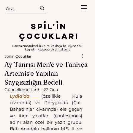
.
.
Spıl'in
Çocukları
Manisa'nın tarihsel, kültürel ve doğal belleğine etik,
kaynaklı, kapsayıcı bir dijital arşiv
Spil'in Çocukları
Ay Tanrısı Men'e ve Tanrıça
Artemis'e Yapılan
Saygısızlığın Bedeli
Güncelleme tarihi:
22 Oca
Lydia’da 
(özellikle Kula 
civarında) ve Phrygia’da (Çal-
Bahadınlar civarında) ele geçen 
ve itiraf yazıtları (confesiones) 
adını alan özel bir yazıt grubu, 
Batı Anadolu halkının M.S. II. ve 