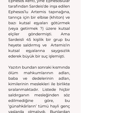
Ephesos kenti, yine Ephesoslular 
tarafından Sardeis’de inşa edilen 
Ephesos’lu Artemis tapınağına, 
tanrıça için bir elbise (khiton) ve 
bazı kutsal eşyaları götürmek 
(veya getirmek ?) üzere kutsal 
elçiler göndermişti. Ama 
Sardeisli 45 kişilik bir grup bu 
heyete saldırmış ve  Artemis'in 
kutsal eşyalarına saygısızlık 
ederek büyük bir suç işlemişti.
Yazıtın bundan sonraki kısmında 
ölüm mahkumlarının adları, 
baba ve dedelerinin adları, 
kimilerinin meslekleri ile birlikte 
sıralanmaktadır. Listede hiçbir 
saldırganın mesleğinden söz 
edilmediğine göre, bu 
‘günahkârların’ tümü hayli genç 
yaşlarda olmalıydı. Bunlardan 