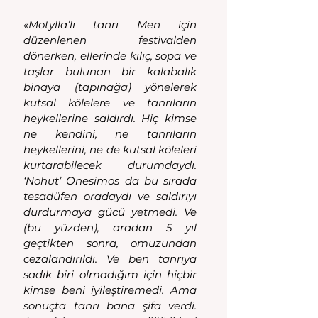
«Motylla’lı tanrı Men için 
düzenlenen festivalden 
dönerken, ellerinde kılıç, sopa ve 
taşlar bulunan bir kalabalık 
binaya (tapınağa) yönelerek 
kutsal kölelere ve tanrıların 
heykellerine saldırdı. Hiç kimse 
ne kendini, ne tanrıların 
heykellerini, ne de kutsal köleleri 
kurtarabilecek durumdaydı. 
‘Nohut’ Onesimos da bu sırada 
tesadüfen oradaydı ve saldırıyı 
durdurmaya gücü yetmedi. Ve 
(bu yüzden), aradan 5 yıl 
geçtikten sonra, omuzundan 
cezalandırıldı. Ve ben tanrıya 
sadık biri olmadığım için hiçbir 
kimse beni iyileştiremedi. Ama 
sonuçta tanrı bana şifa verdi. 