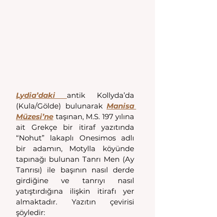
Lydia’daki 
antik Kollyda’da 
(Kula/Gölde) bulunarak 
Manisa 
Müzesi’ne
 taşınan, M.S. 197 yılına 
ait Grekçe bir itiraf yazıtında 
“Nohut” lakaplı Onesimos adlı 
bir adamın, Motylla köyünde 
tapınağı bulunan Tanrı Men (Ay 
Tanrısı) ile başının nasıl derde 
girdiğine ve tanrıyı nasıl 
yatıştırdığına ilişkin itirafı yer 
almaktadır. Yazıtın çevirisi 
şöyledir: