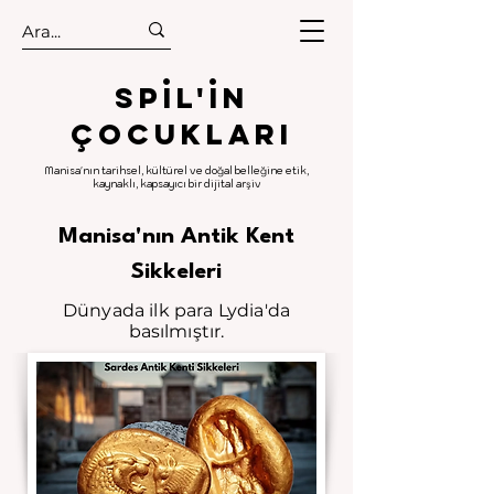
.
.
Spıl'in
Çocukları
Manisa'nın tarihsel, kültürel ve doğal belleğine etik,
kaynaklı, kapsayıcı bir dijital arşiv
Manisa'nın Antik Kent
Sikkeleri
Dünyada ilk para Lydia'da
basılmıştır.