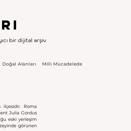
rı
cı bir dijital arşiv
Doğal Alanları
Milli Mücadelede
lçesidir. Roma 
ent Julia Gordus 
ğu eski yerleşim 
üzeyinde görünen 