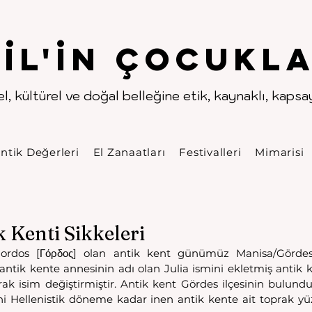
.
.
pıl'in Çocukla
l, kültürel ve doğal belleğine etik, kaynaklı, kapsayı
ntik Değerleri
El Zanaatları
Festivalleri
Mimarisi
 Kenti Sikkeleri
rdos [Γόρδος] olan antik kent günümüz Manisa/Gördes i
antik kente annesinin adı olan Julia ismini ekletmiş antik k
rak isim değiştirmiştir. Antik kent Gördes ilçesinin bulundu
rihi Hellenistik döneme kadar inen antik kente ait toprak y