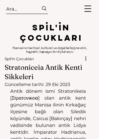
.
.
Spıl'in
Çocukları
Manisa'nın tarihsel, kültürel ve doğal belleğine etik,
kaynaklı, kapsayıcı bir dijital arşiv
Spil'in Çocukları
Stratoniceia Antik Kenti
Sikkeleri
Güncelleme tarihi:
29 Eki 2023
Antik dönem ismi Stratonikeia 
[Στρατoνικεια] olan antik kent 
günümüz Manisa ilinin Kırkağaç 
ilçesine bağlı olan Siledik 
köyünde, Caicus [Bakırçay] nehri 
vadisinde bulunan antik Lidya 
kentidir. İmparator Hadrianus, 
antik kentin adını Hadrianopolis 