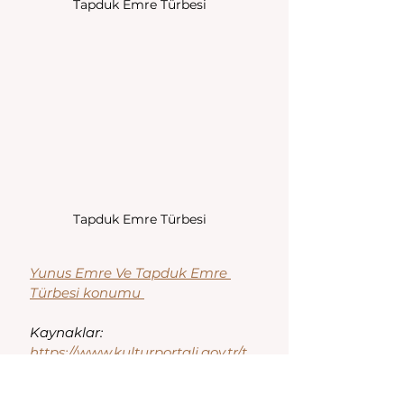
Tapduk Emre Türbesi
Tapduk Emre Türbesi
Yunus Emre Ve Tapduk Emre 
Türbesi konumu 
Kaynaklar:
https://www.kulturportali.gov.tr/t
urkiye/manisa/gezilecekyer/yun
us-emre-ve--tapduk-emre-