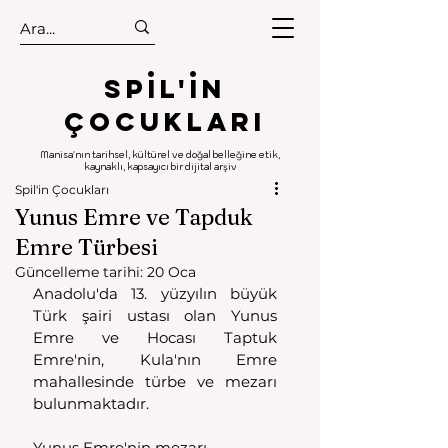
.
.
Spıl'in
Çocukları
Manisa'nın tarihsel, kültürel ve doğal belleğine etik,
kaynaklı, kapsayıcı bir dijital arşiv
Spil'in Çocukları
Yunus Emre ve Tapduk
Emre Türbesi
Güncelleme tarihi:
20 Oca
Anadolu'da 13. yüzyılın büyük 
Türk şairi ustası olan Yunus 
Emre ve Hocası Taptuk 
Emre'nin, Kula'nın Emre 
mahallesinde türbe ve mezarı 
bulunmaktadır.
Yunus Emre'nin mezarı 