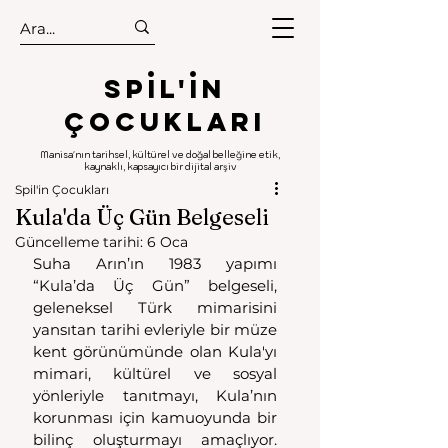
.
.
Spıl'in
Çocukları
Manisa'nın tarihsel, kültürel ve doğal belleğine etik,
kaynaklı, kapsayıcı bir dijital arşiv
Spil'in Çocukları
Kula'da Üç Gün Belgeseli
Güncelleme tarihi:
6 Oca
Suha Arın’ın 1983 yapımı 
“Kula’da Üç Gün” belgeseli, 
geleneksel Türk mimarisini 
yansıtan tarihi evleriyle bir müze 
kent görünümünde olan Kula'yı 
mimari, kültürel ve sosyal 
yönleriyle tanıtmayı, Kula’nın 
korunması için kamuoyunda bir 
bilinç oluşturmayı amaçlıyor. 