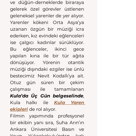
ve düğün-derneklerde biraraya 
gelerek özel görevler üstlenen 
geleneksel yarenler de yer alıyor.  
Yarenler kökeni Orta Asya’ya 
uzanan özgün bir müziği icra 
ederken, kız evindeki eğlenceleri 
ise çalgıcı kadınlar sürüklüyor. 
Bu eğlenceler, ikinci gece 
yapılan kına ile bir tür ağıta 
dönüşüyor. Yörenin otantik 
müziği dışındaki ezgiler ise ünlü 
bestecimiz Nevit Kodallı’ya ait.  
Otuz gün süren bir çekim 
çalışması ile tamamlanan 
Kula’da Üç Gün belgeselinde
, 
Kula halkı ile 
Kula Yaren 
ekipleri
 de rol alıyor. 
Filmin yapımında profesyonel 
bir ekibin yanı sıra, Suha Arın’ın 
Ankara Üniversitesi Basın ve 
Yayın Yüksekokulu’ndan kırk 