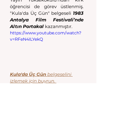
öğrencisi de görev üstlenmiş.  
"Kula'da Üç Gün" belgeseli 
1983 
Antalya Film Festivali’nde 
Altın Portakal
 kazanmıştır.
https://www.youtube.com/watch?
v=RFeN4ILYekQ
Kula'da Üç Gün
 belgeselini 
izlemek için buyrun. 
Kula
Hepsini Gör
Son Yazılar