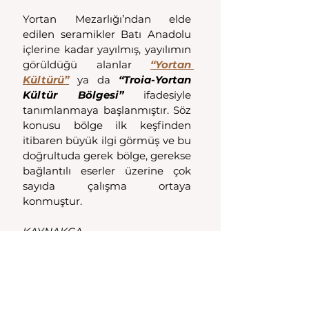
Yortan Mezarlığı’ndan elde 
edilen seramikler Batı Anadolu 
içlerine kadar yayılmış, yayılımın 
görüldüğü alanlar 
“Yortan 
Kültürü”
 ya da 
“Troia-Yortan 
Kültür Bölgesi”
 ifadesiyle 
tanımlanmaya başlanmıştır. Söz 
konusu bölge ilk keşfinden 
itibaren büyük ilgi görmüş ve bu 
doğrultuda gerek bölge, gerekse 
bağlantılı eserler üzerine çok 
sayıda çalışma ortaya 
konmuştur.
KAYNAKÇA
Barış GÜR - Emre ERDAN, "Batı 
Anadolu Kökenli Bir Grup Erken 
Tunç Çağı Gaga Ağızlı Testi" 
Cedrus VI, 2018, s. 125-138
Engin Akdeniz, “Yortan 