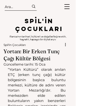
.
.
Spıl'in
Çocukları
Manisa'nın tarihsel, kültürel ve doğal belleğine etik,
kaynaklı, kapsayıcı bir dijital arşiv
Spil'in Çocukları
Yortan: Bir Erken Tunç
Çağı Kültür Bölgesi
Güncelleme tarihi:
15 Oca
“Yortan Kültürü” olarak anılan 
ETÇ (erken tunç çağı) kültür 
bölgesinin başlıca buluntu 
merkezi, kültüre de adını veren 
Yortan Mezarlığı’dır. Bu 
merkezden elde edilen 
buluntuların yakın benzerleri 
Balıkesir sınırları içerisinde yer 