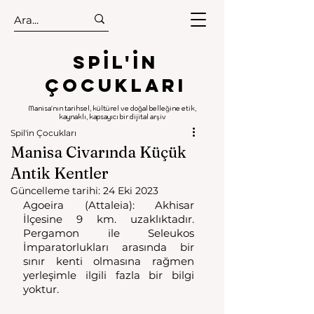
.
.
Spıl'in
Çocukları
Manisa'nın tarihsel, kültürel ve doğal belleğine etik,
kaynaklı, kapsayıcı bir dijital arşiv
Spil'in Çocukları
Manisa Civarında Küçük
Antik Kentler
Güncelleme tarihi:
24 Eki 2023
Agoeira (Attaleia): Akhisar 
İlçesine 9 km. uzaklıktadır. 
Pergamon ile Seleukos 
İmparatorlukları arasında bir 
sınır kenti olmasına rağmen 
yerleşimle ilgili fazla bir bilgi 
yoktur. 