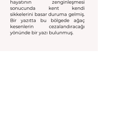
hayatının zenginleşmesi 
sonucunda kent kendi 
sikkelerini basar duruma gelmiş. 
Bir yazıtta bu bölgede ağaç 
kesenlerin cezalandıracağı 
yönünde bir yazı bulunmuş. 
Maionia Antik Paraları
Persikai: Sarıçam Köyü 
yakınlarında bulunuyordu. Pers 
İmparatorluğunun bölgedeki 
hakimiyeti sırasında kurulan 
şehirlerden birisi olduğu 
biliniyor. Kent hakkında başka 
bir bulgu olmadığı gibi antik 