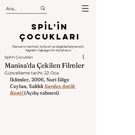
.
.
Spıl'in
Çocukları
Manisa'nın tarihsel, kültürel ve doğal belleğine etik,
kaynaklı, kapsayıcı bir dijital arşiv
Spil'in Çocukları
Manisa'da Çekilen Filmler
Güncelleme tarihi:
22 Oca
İklimler, 2006, Nuri Bilge 
Ceylan, Salihli 
Sardes Antik 
Kenti
(Açılış sahnesi)