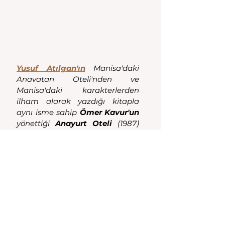
Yusuf Atılgan'ın
 Manisa'daki 
Anavatan Oteli'nden ve 
Manisa'daki karakterlerden 
ilham alarak yazdığı kitapla 
aynı isme sahip 
Ömer Kavur'un 
yönettiği 
Anayurt Oteli 
(1987) 
filmi, Aydın'ın Nazilli ilçesinde, 
Cenap Güven'in
 Gördes'teki bir 
davadan ilham alarak yazdığı 
Bir Mahkeme Öyküsü
kitabından uyarlanan Zeki 
Ökten'in yönettiği 
Davacı
 (1986) 
filmi Bursa'nın Yenişehir 
ilçesinde çekilmiştir. 
Manisa