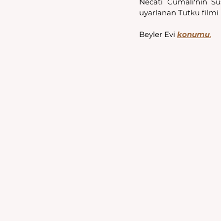
Necati Cumalı'nın Su
uyarlanan Tutku filmi 
Beyler Evi 
konumu
.