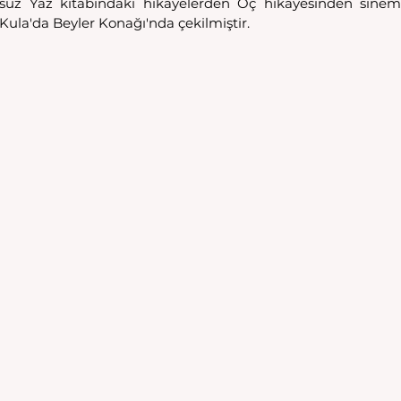
suz Yaz kitabındaki hikayelerden Öç hikayesinden sinema
Kula'da Beyler Konağı'nda çekilmiştir. 