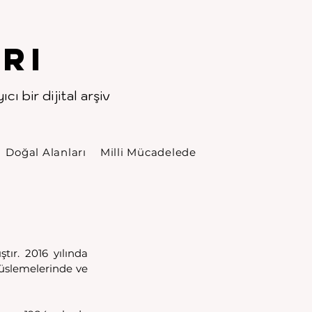
rı
cı bir dijital arşiv
Doğal Alanları
Milli Mücadelede
ır. 2016 yılında 
üslemelerinde ve 