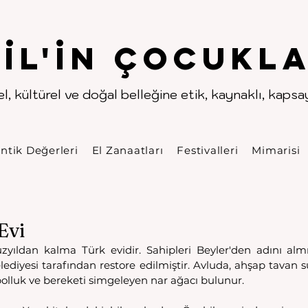
.
.
pıl'in Çocukla
l, kültürel ve doğal belleğine etik, kaynaklı, kapsayı
ntik Değerleri
El Zanaatları
Festivalleri
Mimarisi
Evi
yıldan kalma Türk evidir. Sahipleri Beyler'den adını almışt
ediyesi tarafından restore edilmiştir. Avluda, ahşap tavan s
olluk ve bereketi simgeleyen nar ağacı bulunur. 