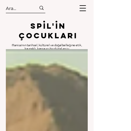
.
.
Spıl'in
Çocukları
Manisa'nın tarihsel, kültürel ve doğal belleğine etik,
kaynaklı, kapsayıcı bir dijital arşiv