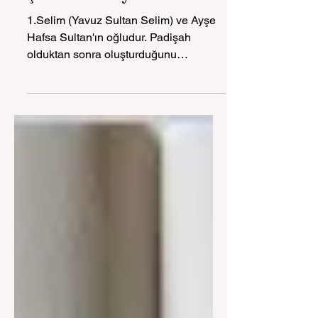
Spil'in Çocukları
Şehzade Süleyman
1.Selim (Yavuz Sultan Selim) ve Ayşe
Hafsa Sultan'ın oğludur. Padişah
olduktan sonra oluşturduğunu
kanunname sayesinde Kanuni Sultan
Süleyman olarak alınır. Kaynak:
https://tr.wikipedia.org/wiki/I._S%C3%B
Cleyman