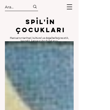
.
.
Spıl'in
Çocukları
Manisa'nın tarihsel, kültürel ve doğal belleğine etik,
kaynaklı, kapsayıcı bir dijital arşiv