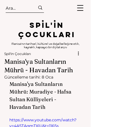
.
.
Spıl'in
Çocukları
Manisa'nın tarihsel, kültürel ve doğal belleğine etik,
kaynaklı, kapsayıcı bir dijital arşiv
Spil'in Çocukları
Manisa'ya Sultanların
Mührü - Havadan Tarih
Güncelleme tarihi:
8 Oca
Manisa'ya Sultanların 
Mührü: Muradiye - Hafsa 
Sultan Külliyeleri - 
Havadan Tarih
https://www.youtube.com/watch?
v=4A5TAqmTXlU&t=1165s