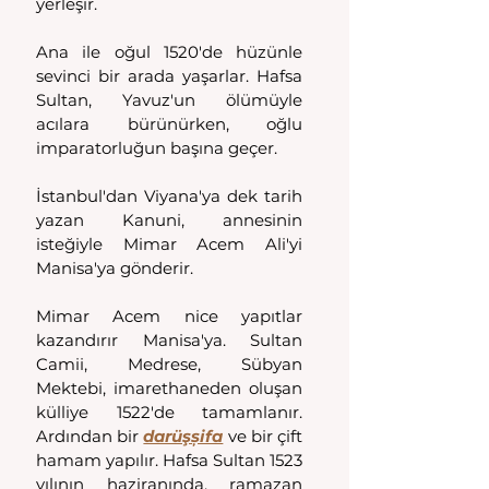
yerleşir. 
Ana ile oğul 1520'de hüzünle 
sevinci bir arada yaşarlar. Hafsa 
Sultan, Yavuz'un ölümüyle 
acılara bürünürken, oğlu 
imparatorluğun başına geçer.
İstanbul'dan Viyana'ya dek tarih 
yazan Kanuni, annesinin 
isteğiyle Mimar Acem Ali'yi 
Manisa'ya gönderir.
Mimar Acem nice yapıtlar 
kazandırır Manisa'ya. Sultan 
Camii, Medrese, Sübyan 
Mektebi, imarethaneden oluşan 
külliye 1522'de tamamlanır. 
Ardından bir 
darüşșifa
 ve bir çift 
hamam yapılır. Hafsa Sultan 1523 
yılının haziranında, ramazan 