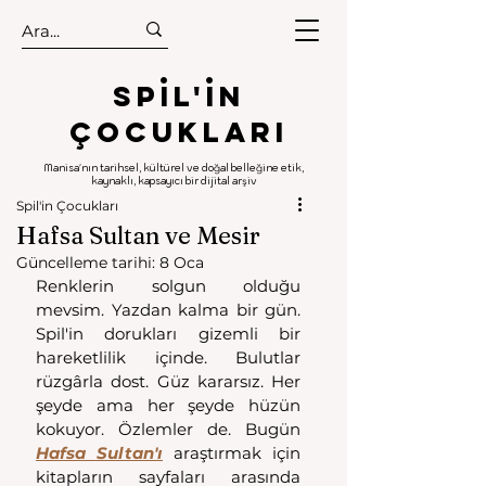
.
.
Spıl'in
Çocukları
Manisa'nın tarihsel, kültürel ve doğal belleğine etik,
kaynaklı, kapsayıcı bir dijital arşiv
Spil'in Çocukları
Hafsa Sultan ve Mesir
Güncelleme tarihi:
8 Oca
Renklerin solgun olduğu 
mevsim. Yazdan kalma bir gün. 
Spil'in dorukları gizemli bir 
hareketlilik içinde. Bulutlar 
rüzgârla dost. Güz kararsız. Her 
şeyde ama her şeyde hüzün 
kokuyor. Özlemler de. Bugün 
Hafsa Sultan'ı
 araştırmak için 
kitapların sayfaları arasında 