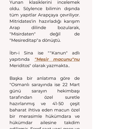
Yunan klasiklerini incelemek 
oldu. Söylence bilimin dışında 
tüm yapıtlar Arapçaya çevriliyor. 
Mitridates'in hazırladığı karışım 
Arap dilinde bozularak, 
"Misirdaten" değil de 
"Mesireditap"a dönüştü. 
İbn-i Sina ise ""Kanun" adlı 
yapıtında 
"Mesir macunu"nu
Meriditos" olarak yazmakta.. 
Başka bir anlatıma göre de 
"Osmanlı sarayında ise 22 Mart 
günü sarayın hekimbaşı 
tarafından özel suretle 
hazırlanmış ve 41-50 çeşit 
baharat ihtiva eden macun özel 
bir merasimle hükümdara ve 
hükümdar ailesine takdim 
edilirmiş. Eşref saat yani gece ve 