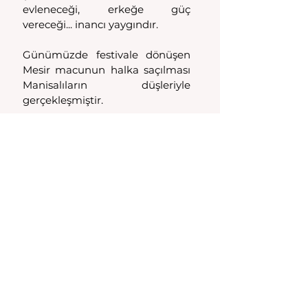
evleneceği, erkeğe güç 
vereceği... inancı yaygındır.
Günümüzde festivale dönüşen 
Mesir macunun halka saçılması 
Manisalıların düşleriyle 
gerçekleşmiştir.
485'incisi gerçekleşecek olan 
Mesir; 
UNESCOnun "Insanlığın 
Somut Olmayan Kültürel 
Mirası" 
listesinde de yer aldı. 
Festival, toplumsal barışa ve 
kaynaşmaya önemli bir destek 
vermektedir. Manisa'nın 
Mesir 
șenlikleri
, Anadolu'nun geçmiş 
kültürüyle de buluşmuş bir 
etkinliktir. Halkın Mesiri 
benimsemesi biraz da 
bundandır. Mesir günü ülkenin 