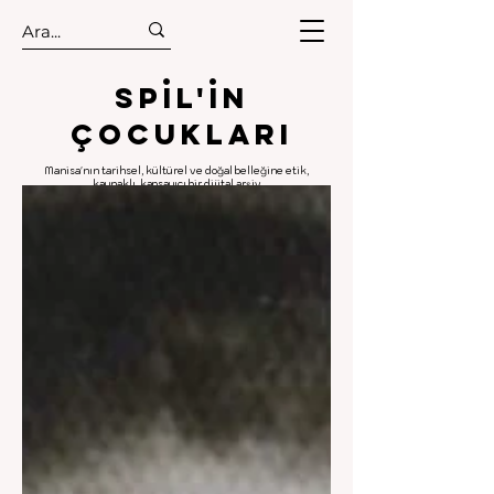
.
.
Spıl'in
Çocukları
Manisa'nın tarihsel, kültürel ve doğal belleğine etik,
kaynaklı, kapsayıcı bir dijital arşiv