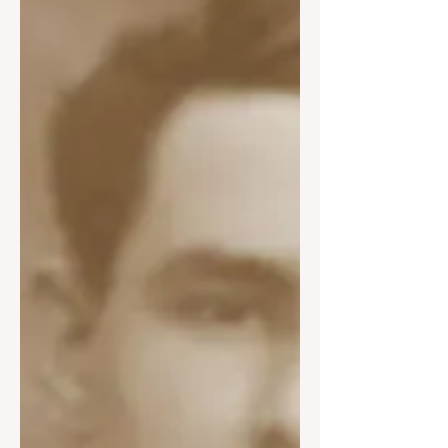
nüshasına göre Turgutlu’da dört adet
fabrika mevcuttur. Anılan fabrikalar
olasılıkla sınırlı bir güce sahip
motorların çalıştığı pamuk ve un imal
edilen, günümüzden bakıldığında son
derece basit olarak görüle