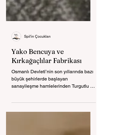
Spil'in Çocukları
Yako Bencuya ve
Kırkağaçlılar Fabrikası
Osmanlı Devleti’nin son yıllarında bazı
büyük şehirlerde başlayan
sanayileşme hamlelerinden Turgutlu da
nasibini alacaktır. Fabrika adı verilen
tesisler, o dönemden itibaren burada da
görülecektir. Resmî yıllık
diyebileceğimiz Aydın Vilayeti
Salnamesi’nin 1908 yılına ait