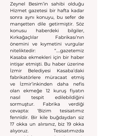
Zeynel Besim’in sahibi olduğu 
Hizmet gazetesi bir hafta kadar 
sonra aynı konuyu, bu sefer de 
manşetten dile getirmiştir. Söz 
konusu haberdeki bilgiler, 
Kırkağaçlılar Fabrikası’nın 
önemini ve kıymetini vurgular 
niteliktedir: “….gazetemiz 
Kasaba ekmekleri için bir haber 
intişar etmişti. Bu haber üzerine 
İzmir Belediyesi Kasaba’daki 
fabrikatörlere müracaat etmiş 
ve İzmir’inkinden daha nefis 
olan ekmeğe 12 kuruş fiyatın 
nasıl tespit edilebildiğini 
sormuştur. Fabrika verdiği 
cevapta: ‘Bizim tesisatımız 
fennîdir. Bir kile buğdaydan siz 
17 okka un alırsınız, biz 19 okka 
alıyoruz. Tesisatımızda 