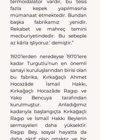
termoidalator vardır, bu tesis 
fazla kepek yapılmasına 
mümanaat etmektedir. Bundan 
başka fabrikamız yenidir. 
Rekabet ve mahreç temini 
mecburiyetindedir. Bu sebeple 
az kârla işliyoruz.’ demiştir.”
1920’lerden neredeyse 1970’lere 
kadar Turgutlu’nun en önemli 
sanayi kuruluşlarından birisi olan 
bu fabrika, Kırkağaçlı Ahmet 
Hocazâde İsmail Hakkı, 
Kırkağaçlı Hocazâde Ragıp ve 
Yako Bencuya tarafından 
kurulmuştur. Anladığımız 
kadarıyla başlangıçta Kırkağaçlı 
Ragıp ve İsmail Hakkı Beylerin 
sermayeleri daha yüksektir. 
Ragıp Bey, sosyal hayatta da 
daha aktif olan ortaktır ve bir 