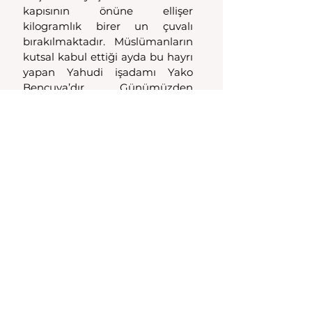
kapısının önüne ellişer 
kilogramlık birer un çuvalı 
bırakılmaktadır. Müslümanların 
kutsal kabul ettiği ayda bu hayrı 
yapan Yahudi işadamı Yako 
Bencuya’dır. Günümüzden 
bakıldığında aykırı gibi görünen 
bu ve benzeri davranışlar, aslına 
bakılırsa o dönemde son derece 
olağandır. Bugün Türk ve Yahudi 
diye çok keskin çizgilerle 
ayırdığımız bu iki unsur, hemen 
hemen 1970’lere kadar aynı 
sokaklarda komşu olarak 
yaşamışlar ve ibadetleri 
haricinde birbirlerinden pek de 
farklı hayatlar sürmemişlerdir.
1960’lı yıllara gelindiğinde Yako 
Bencuya, artık epey ileri 