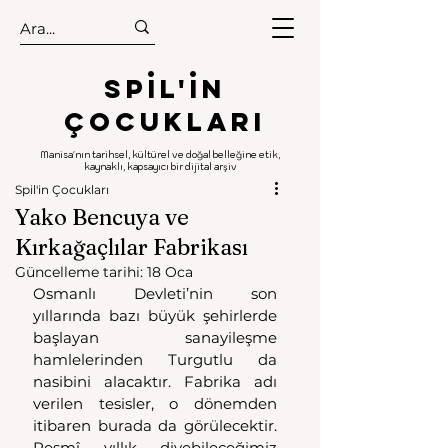
.
.
Spıl'in
Çocukları
Manisa'nın tarihsel, kültürel ve doğal belleğine etik,
kaynaklı, kapsayıcı bir dijital arşiv
Spil'in Çocukları
Yako Bencuya ve
Kırkağaçlılar Fabrikası
Güncelleme tarihi:
18 Oca
Osmanlı Devleti’nin son 
yıllarında bazı büyük şehirlerde 
başlayan sanayileşme 
hamlelerinden Turgutlu da 
nasibini alacaktır. Fabrika adı 
verilen tesisler, o dönemden 
itibaren burada da görülecektir. 
Resmî yıllık diyebileceğimiz 