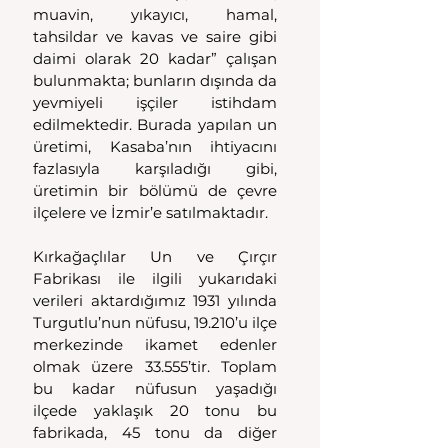
muavin, yıkayıcı, hamal, 
tahsildar ve kavas ve saire gibi 
daimi olarak 20 kadar” çalışan 
bulunmakta; bunların dışında da 
yevmiyeli işçiler istihdam 
edilmektedir. Burada yapılan un 
üretimi, Kasaba’nın ihtiyacını 
fazlasıyla karşıladığı gibi, 
üretimin bir bölümü de çevre 
ilçelere ve İzmir’e satılmaktadır.
Kırkağaçlılar Un ve Çırçır 
Fabrikası ile ilgili yukarıdaki 
verileri aktardığımız 1931 yılında 
Turgutlu’nun nüfusu, 19.210’u ilçe 
merkezinde ikamet edenler 
olmak üzere 33.555’tir. Toplam 
bu kadar nüfusun yaşadığı 
ilçede yaklaşık 20 tonu bu 
fabrikada, 45 tonu da diğer 