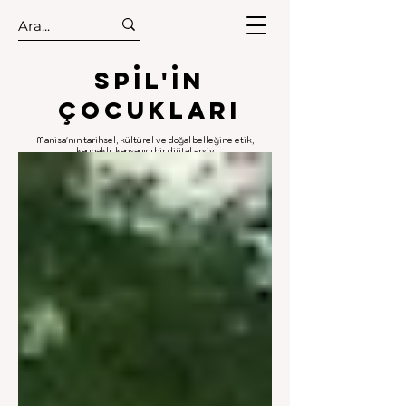
.
.
Spıl'in
Çocukları
Manisa'nın tarihsel, kültürel ve doğal belleğine etik,
kaynaklı, kapsayıcı bir dijital arşiv