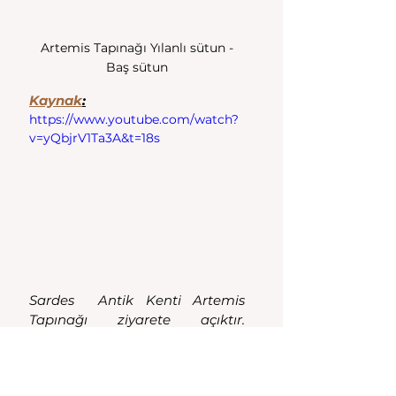
 Artemis Tapınağı Yılanlı sütun - 
Baş sütun
Kaynak
:
https://www.youtube.com/watch?
v=yQbjrV1Ta3A&t=18s
Sardes  Antik Kenti Artemis 
Tapınağı ziyarete açıktır. 
MüzeKart geçerlidir.
Haftanın her günü 08.00-18.00 
arası açıktır.