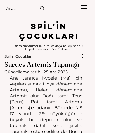
.
.
Spıl'in
Çocukları
Manisa'nın tarihsel, kültürel ve doğal belleğine etik,
kaynaklı, kapsayıcı bir dijital arşiv
Spil'in Çocukları
Sardes Artemis Tapınağı
Güncelleme tarihi:
25 Ara 2025
Ana tanrıça Kybele (Ma) için 
yapılan sunak Lidya döneminde 
Artemu, Helen döneminde 
Artemis olur. Doğu tarafı Teus 
(Zeus), Batı tarafı Artemu 
(Artemis)’e adanır. Bölgede MS 
17 yılında 7.9 büyüklüğünde 
büyük bir deprem olur ve 
tapınak dahil kent yıkılır. 
Tapınak restore edilse de, Roma 