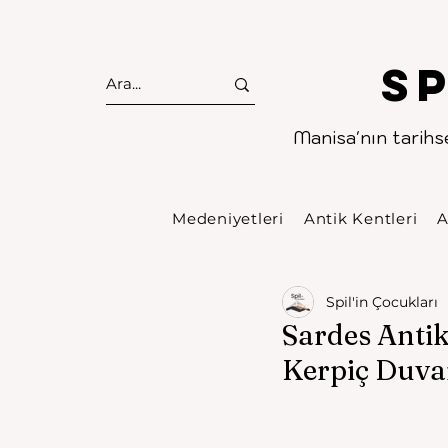
S
Manisa'nın tarihse
Medeniyetleri
Antik Kentleri
A
Spil'in Çocukları
Sardes Anti
Kerpiç Duva