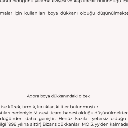
okanta olduğunu yıkama eviyesi ve kap kacak bulunduğu içi
alar için kullanılan boya dükkanı olduğu düşünülmektedi
Agora boya dükkanındaki dibek
e kürek, tırmık, kazıklar, kilitler bulunmuştur. 
ıları nedeniyle Musevi ticarethanesi olduğu düşünülmektedi
ğünden daha geniştir. Henüz kazılar yetersiz olduğu içi
gi 1998 yılına aittir) Bizans dükkanları MÖ 3. yy’den kalmadır