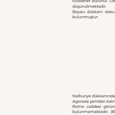
tuvaletler bulunur. L
düşünülmektedir. 
Boyacı dükkanı dokum
bulunmuştur.
Nalburiye dükkanında is
Agorada şamdan kalınt
Roma caddesi göründü
bulunmamaktadır.  (Bil