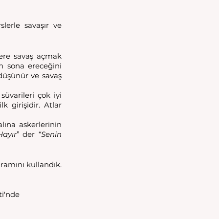
lerle savaşır ve 
lere savaş açmak 
in sona ereceğini 
 düşünür ve savaş 
üvarileri çok iyi 
 girişidir. Atlar 
ına askerlerinin 
Hayır
” der 
“Senin 
amını kullandık. 
i'nde 