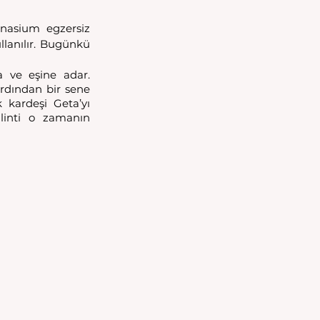
nasium egzersiz 
llanılır. Bugünkü 
 ve eşine adar. 
dından bir sene 
kardeşi Geta’yı 
linti o zamanın 