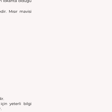
n lokanta olduğu 
r. Mısır mavisi 
r. 
n yeterli bilgi 
. 