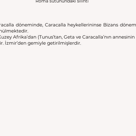
Roma sütunundaki silinti
racalla döneminde, Caracalla heykellerininse Bizans dönemi
nülmektedir.
i Kuzey Afrika’dan (Tunus’tan, Geta ve Caracalla’nın annesin
. İzmir’den gemiyle getirilmişlerdir. 