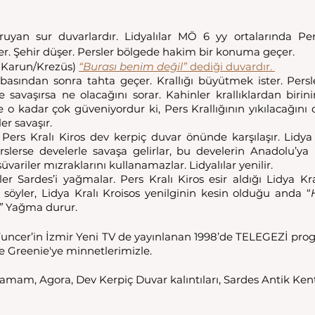
uyan sur duvarlardır. Lidyalılar MÖ 6 yy ortalarında Pers
er. Şehir düşer. Persler bölgede hakim bir konuma geçer. 
 (Karun/Krezüs) 
“Burası benim değil”
 dediği duvardır. 
abasından sonra tahta geçer. Krallığı büyütmek ister. Pers
e savaşırsa ne olacağını sorar. Kahinler krallıklardan birin
e o kadar çok güveniyordur ki, Pers Krallığının yıkılacağını
ler savaşır.
 Pers Kralı Kiros dev kerpiç duvar önünde karşılaşır. Lidya s
rslerse develerle savaşa gelirlar, bu develerin Anadolu’ya ilk
variler mızraklarını kullanamazlar. Lidyalılar yenilir. 
r Sardes’i yağmalar. Pers Kralı Kiros esir aldığı Lidya Kral
 söyler, Lidya Kralı Kroisos yenilginin kesin olduğu anda “
”
 Yağma durur. 
uncer’in İzmir Yeni TV de yayınlanan 1998’de TELEGEZİ progr
e Greenie'ye minnetlerimizle.
am, Agora, Dev Kerpiç Duvar kalıntıları, Sardes Antik Kent