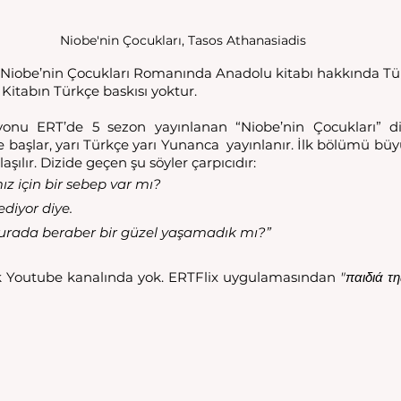
Niobe'nin Çocukları, Tasos Athanasiadis
 Kitabın Türkçe baskısı yoktur. 
yonu ERT’de 5 sezon yayınlanan “Niobe’nin Çocukları” diz
’de başlar, yarı Türkçe yarı Yunanca  yayınlanır. İlk bölümü bü
aşılır. Dizide geçen şu söyler çarpıcıdır:
 için bir sebep var mı?
diyor diye.
urada beraber bir güzel yaşamadık mı?”
ık Youtube kanalında yok. ERTFlix uygulamasından 
"παιδιά τ