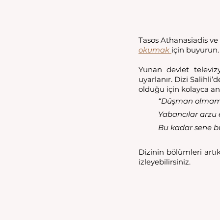
okumak 
için buyurun.
Yunan devlet televiz
uyarlanır. Dizi Salihli
olduğu için kolayca anl
“Düşman olmamız
Yabancılar arzu e
Bu kadar sene b
Dizinin bölümleri art
izleyebilirsiniz. 