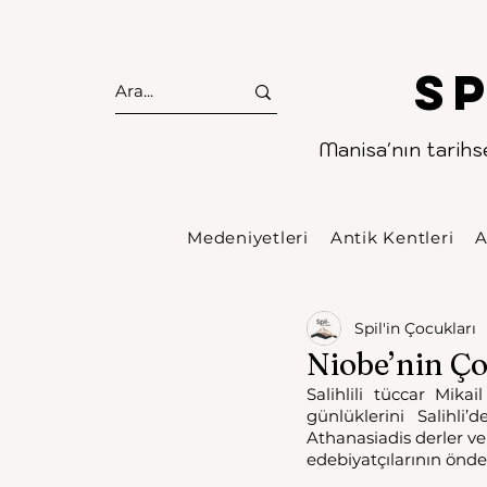
S
Manisa'nın tarihse
Medeniyetleri
Antik Kentleri
A
Spil'in Çocukları
Niobe’nin Ço
Salihlili tüccar Mik
günlüklerini Salihl
Athanasiadis derler ve 
edebiyatçılarının önde