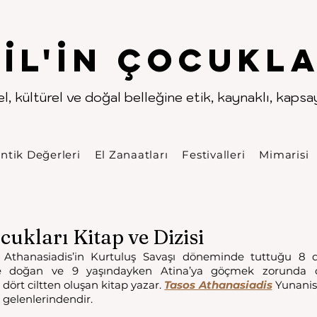
.
.
pıl'in Çocukla
l, kültürel ve doğal belleğine etik, kaynaklı, kapsayı
ntik Değerleri
El Zanaatları
Festivalleri
Mimarisi
cukları Kitap ve Dizisi
ail Athanasiadis’in Kurtuluş Savaşı döneminde tuttuğu 8 d
i’de doğan ve 9 yaşındayken Atina’ya göçmek zorunda o
dört ciltten oluşan kitap yazar. 
Tasos Athanasiadis
 Yunanis
 gelenlerindendir. 