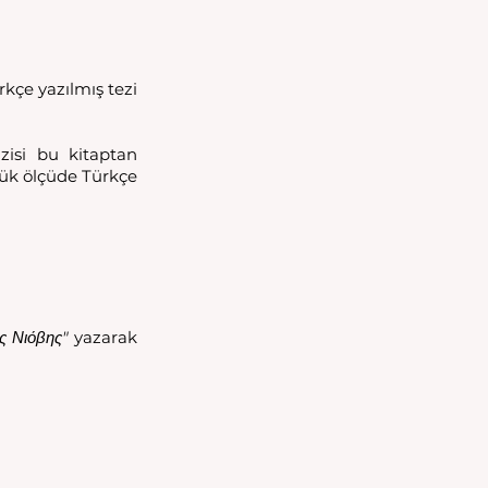
Tasos Athanasiadis ve Niobe’nin Çocukları Romanında Anadolu kitabı hakkında Türkçe yazılmış tezi 
isi bu kitaptan 
yük ölçüde Türkçe 
ης Νιόβης"
 yazarak 