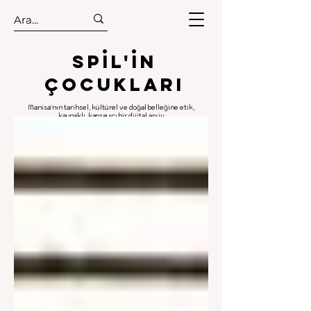
.
.
Spıl'in
Çocukları
Manisa'nın tarihsel, kültürel ve doğal belleğine etik,
kaynaklı, kapsayıcı bir dijital arşiv