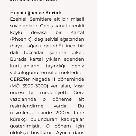
Hayat ağacı ve Kartal:
Ezehiel, Semitlere ait bir misali 
şöyle anlatır. Geniş kanatlı renkli 
köylü devasa bir Kartal 
(Phoenix), dağ selvisi ağacından 
(hayat ağacı) getirdiği ince bir 
dalı tüccarlar şehrine diker. 
Burada kartal yıkılan edenden 
kurtulanların taşındığı deniz 
yolculuğunu temsil etmektedir.
GERZ'ler Nagada II döneminde 
(MÖ 3500-3000) yer alan, Mısır 
öncesi bir medeniyetti. Gerz 
vazolarında o döneme ait 
resimlendirme vardır. Bu 
resimlerde içinde 200’er tane 
kürekçi bulunduran kadırgalar 
gösterilmiştir. O dönem için 
oldukça büyüktür. Ayrıca dans 