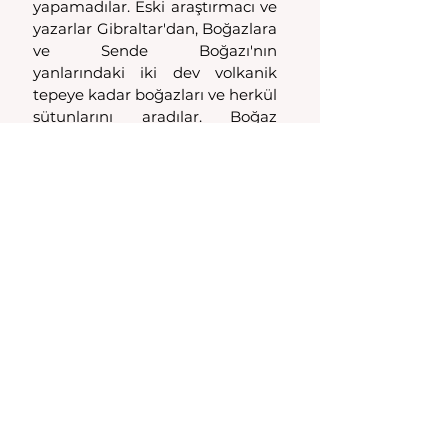
yapamadılar. Eski araştırmacı ve 
yazarlar Gibraltar'dan, Boğazlara 
ve Sende Boğazı'nın 
yanlarındaki iki dev volkanik 
tepeye kadar boğazları ve herkül 
sütunlarını aradılar. Boğaz 
kelimesi onları yanılttı ve 
haritalarda görülen Boğazlarda 
Herkül veya Herakles sütunlarını 
aradılar.
Herkül'ün veya Herakles’in 
nerede yaşadığını, nerede 
savaştığını ve adına nerede 
sunak ve dikme taşlar yapıldığını 
düşünmeden ve incelemeden 
yorum yaptılar. Bizce Herakles 
sütunlarının Manisa bölgesinde 
olma olasılığı çoktur.
Kutsal Çift Yüzlü Balta (Labris)
Tantalis kralı Tantalos'un oğlu 