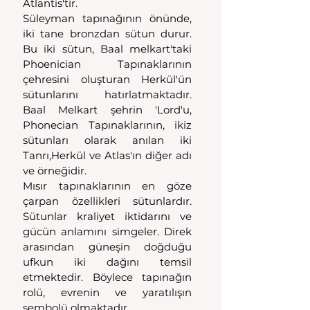
Atlantis'tir.
Süleyman tapınağının önünde, 
iki tane bronzdan sütun durur. 
Bu iki sütun, Baal melkart'taki 
Phoenician Tapınaklarının 
çehresini oluşturan Herkül'ün 
sütunlarını hatırlatmaktadır. 
Baal Melkart şehrin 'Lord'u, 
Phonecian Tapınaklarının, ikiz 
sütunları olarak anılan iki 
Tanrı,Herkül ve Atlas'ın diğer adı 
ve örneğidir.
Mısır tapınaklarının en göze 
çarpan özellikleri sütunlardır. 
Sütunlar kraliyet iktidarını ve 
gücün anlamını simgeler. Direk 
arasından güneşin doğduğu 
ufkun iki dağını temsil 
etmektedir. Böylece tapınağın 
rolü, evrenin ve yaratılışın 
sembolü olmaktadır.