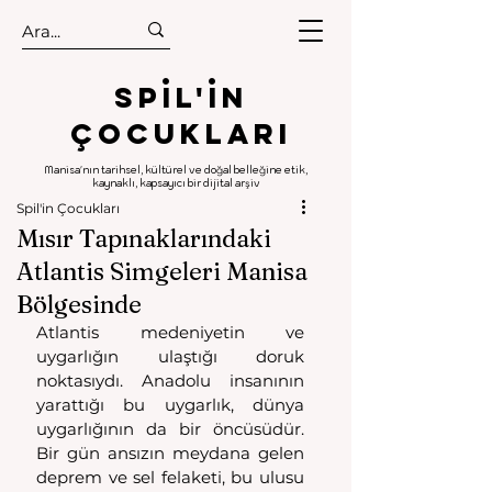
.
.
Spıl'in
Çocukları
Manisa'nın tarihsel, kültürel ve doğal belleğine etik,
kaynaklı, kapsayıcı bir dijital arşiv
Spil'in Çocukları
Mısır Tapınaklarındaki
Atlantis Simgeleri Manisa
Bölgesinde
Atlantis medeniyetin ve 
uygarlığın ulaştığı doruk 
noktasıydı. Anadolu insanının 
yarattığı bu uygarlık, dünya 
uygarlığının da bir öncüsüdür. 
Bir gün ansızın meydana gelen 
deprem ve sel felaketi, bu ulusu 