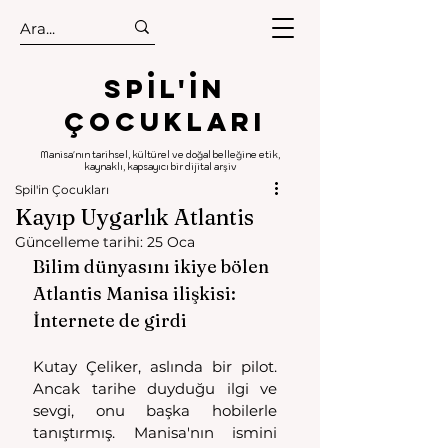
.
.
Spıl'in
Çocukları
Manisa'nın tarihsel, kültürel ve doğal belleğine etik,
kaynaklı, kapsayıcı bir dijital arşiv
Spil'in Çocukları
Kayıp Uygarlık Atlantis
Güncelleme tarihi:
25 Oca
Bilim dünyasını ikiye bölen 
Atlantis Manisa ilişkisi: 
İnternete de girdi
Kutay Çeliker, aslında bir pilot. 
Ancak tarihe duyduğu ilgi ve 
sevgi, onu başka hobilerle 
tanıştırmış. Manisa'nın ismini 