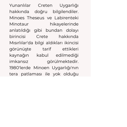
Yunanlılar Creten Uygarlığı 
hakkında doğru bilgilendiler. 
Minoes Theseus ve Labirenteki 
Minotaur hikayelerinde 
anlatıldığı gibi bundan dolayı 
birincisi Crete hakkında 
Mısırlılar'da bilgi aldıkları ikincisi 
görünüşte tarif ettikleri 
kaynağın kabul edilmediği 
imkansız görülmektedir. 
1980'lerde Minoen Uygarlığı'nın 
tera patlaması ile yok olduğu 
1980'lerde günışığına çıktı. 
Atlantis esrarına yeni bir 
yaklaşımın tam zamanınydı."
Belki de Platon'un beyninde
Beyin teorisi, Atlantis'in sadece 
Platon'un beyninde bir yerde 
olabileceği fikrini ortaya atıyor. 