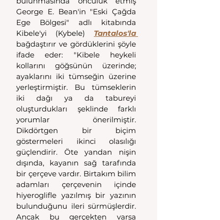
bulunmasında öncülük etmiş 
George E. Bean'in "Eski Çağda 
Ege Bölgesi" adlı kitabında 
Kibele'yi (Kybele) 
Tantalos'la 
bağdaştırır ve gördüklerini şöyle 
ifade eder: "Kibele heykeli 
kollarını göğsünün üzerinde; 
ayaklarını iki tümseğin üzerine 
yerleştirmiştir. Bu tümseklerin 
iki dağı ya da tabureyi 
oluşturdukları şeklinde farklı 
yorumlar önerilmiştir. 
Dikdörtgen bir biçim 
göstermeleri ikinci olasılığı 
güçlendirir. Öte yandan nişin 
dışında, kayanın sağ tarafında 
bir çerçeve vardır. Birtakım bilim 
adamları çerçevenin içinde 
hiyeroglifle yazılmış bir yazının 
bulunduğunu ileri sürmüşlerdir. 
Ancak bu gerçekten varsa 