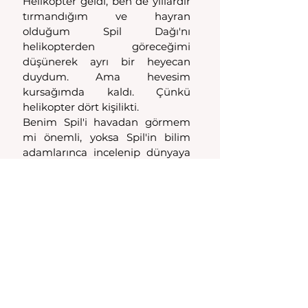
Helikopter geldi, ben de yıllardır 
tırmandığım ve hayran 
olduğum Spil Dağı'nı 
helikopterden göreceğimi 
düşünerek ayrı bir heyecan 
duydum. Ama hevesim 
kursağımda kaldı. Çünkü 
helikopter dört kişilikti.
Benim Spil'i havadan görmem 
mi önemli, yoksa Spil'in bilim 
adamlarınca incelenip dünyaya 
tanıtılması mı, diye düşündüm. 
Hiç şüphesiz Spil'in dünyaca 
tanıması daha önemliydi. 
Helikopter yarım saat kadar 
dağın çevresini dolaştı. Ben de 
merakla aşağıda bekledim. 
Çekimlerden memnun kalıp 
kalmayacaklarını 
düşünüyordum.
Endişem boşuna çıkmıştı; BBC 