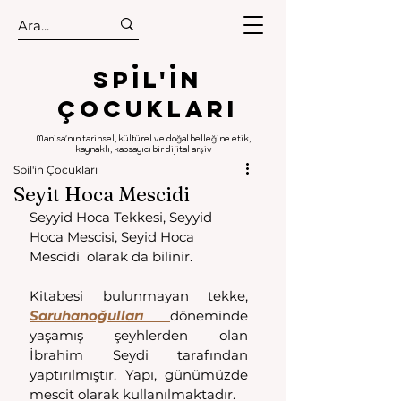
.
.
Spıl'in
Çocukları
Manisa'nın tarihsel, kültürel ve doğal belleğine etik,
kaynaklı, kapsayıcı bir dijital arşiv
Spil'in Çocukları
Seyit Hoca Mescidi
Seyyid Hoca Tekkesi, Seyyid 
Hoca Mescisi, Seyid Hoca 
Mescidi  olarak da bilinir. 
Kitabesi bulunmayan tekke, 
Saruhanoğulları 
döneminde 
yaşamış şeyhlerden olan 
İbrahim Seydi tarafından 
yaptırılmıştır. Yapı, günümüzde 
mescit olarak kullanılmaktadır.