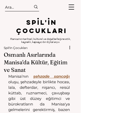
.
.
Spıl'in
Çocukları
Manisa'nın tarihsel, kültürel ve doğal belleğine etik,
kaynaklı, kapsayıcı bir dijital arşiv
Spil'in Çocukları
Osmanlı Asırlarında
Manisa'da Kültür, Eğitim
ve Sanat
Manisa’nın 
şehzade sancağı
oluşu, şehzadeyle birlikte hocası, 
lala, defterdar, nişancı, reisül 
küttab, ruznameci, çavuşbaşı 
gibi üst düzey eğitimci ve 
bürokratların da Manisa'ya 
gelmelerini gerektirmiş, bazen 