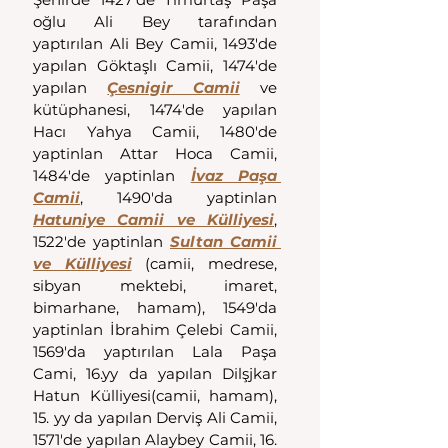
oğlu Ali Bey tarafından 
yaptırılan Ali Bey Camii, 1493'de 
yapılan Göktaşlı Camii, 1474'de 
yapılan 
Çesnigir Camii
 ve 
kütüphanesi, 1474'de yapılan 
Hacı Yahya Camii, 1480'de 
yaptinlan Attar Hoca Camii, 
1484'de yaptinlan 
İvaz Paşa 
Camii
, 1490'da yaptinlan 
Hatuniye Camii ve Külliyesi
, 
1522'de yaptinlan 
Sultan Camii 
ve Külliyesi
 (camii, medrese, 
sibyan mektebi, imaret, 
bimarhane, hamam), 1549'da 
yaptinlan İbrahim Çelebi Camii, 
1569'da yaptırılan Lala Paşa 
Cami, 16.yy da yapılan Dilşjkar 
Hatun Külliyesi(camii, hamam), 
15. yy da yapılan Derviş Ali Camii, 
1571'de yapılan Alaybey Camii, 16. 