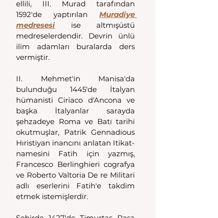
ellili, III. Murad tarafından 
1592'de yaptırılan 
Muradiye 
medresesi
 ise altmışüstü 
medreselerdendir. Devrin ünlü 
ilim adamları buralarda ders 
vermiştir.
II. Mehmet'in Manisa'da 
bulunduğu 1445'de İtalyan 
hümanisti Ciriaco d'Ancona ve 
başka İtalyanlar sarayda 
şehzadeye Roma ve Batı tarihi 
okutmuşlar, Patrik Gennadious 
Hıristiyan inancını anlatan Itikat-
namesini Fatih için yazmış, 
Francesco Berlinghieri cografya 
ve Roberto Valtoria De re Militari 
adlı eserlerini Fatih'e takdim 
etmek istemişlerdir.
Şehirde 1427'de Timurtaş Paşa 