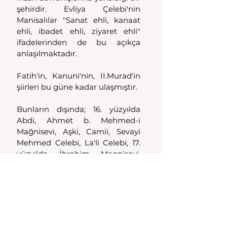
şehirdir. Evliya Çelebi'nin 
Manisalılar "Sanat ehli, kanaat 
ehli, ibadet ehli, ziyaret ehli" 
ifadelerinden de bu açıkça 
anlaşılmaktadır.
Fatih'in, Kanuni'nin, II.Murad'in 
şiirleri bu güne kadar ulaşmıştır.
Bunların dışında; 16. yüzyılda 
Abdi, Ahmet b. Mehmed-i 
Mağnisevi, Aşki, Camii, Sevayi 
Mehmed Celebi, La'li Celebi, 17. 
yüzyılda İbrahim Magnisavi, 
Ahmet Fevzi, Birri Mehmet 
Dede, Mehmet Lütfü Efendi, 
Mahmut Efendi, 18. yüzyılda 
Hafiz, Hasan Kenzi, 19. yüzyılda 
Ahmet Vehbi Efendi, Fehmi Bey, 
Hocazade Alim Efendi gibi 