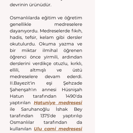
devrinin ürünüdür.
Osmanlılarda eğitim ve öğretim 
genellikle medreselere 
dayanıyordu. Medreselerde fıkıh, 
hadis, tefsir, kelam gibi dersler 
okutulurdu. Okuma yazma ve 
bir miktar ilmihal öğrenen 
öğrenci önce yirmili, ardından 
derslerini verdikçe otuzlu, kırklı, 
ellili, altmışlı ve üstü 
medreselere devam ederdi. 
II.Bayezit'in eşi Şehzade 
Şahenşah'ın annesi Hüsnişah 
Hatun tarafından 1490'da 
yaptırılan 
Hatuniye medresesi
ile Saruhanoğlu İshak Bey 
tarafından 1375'de yaptırılıp 
Osmanlılar tarafından da 
kullanılan 
Ulu cami medresesi