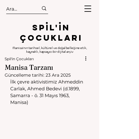
.
.
Spıl'in
Çocukları
Manisa'nın tarihsel, kültürel ve doğal belleğine etik,
kaynaklı, kapsayıcı bir dijital arşiv
Spil'in Çocukları
Manisa Tarzanı
Güncelleme tarihi:
23 Ara 2025
İlk çevre aktivistimiz Ahmeddin 
Carlak, Ahmed Bedevi (d.1899, 
Samarra - ö. 31 Mayıs 1963, 
Manisa)