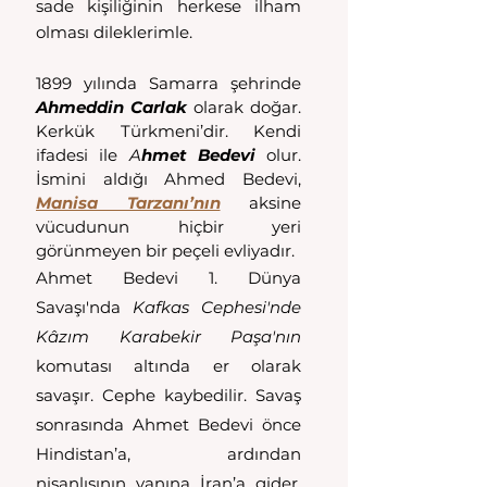
sade kişiliğinin herkese ilham 
olması dileklerimle.
1899 yılında Samarra şehrinde 
Ahmeddin Carlak
 olarak doğar. 
Kerkük Türkmeni’dir. Kendi 
ifadesi ile 
A
hmet Bedevi
olur. 
İsmini aldığı Ahmed Bedevi, 
Manisa Tarzanı’nın
 aksine 
vücudunun hiçbir yeri 
görünmeyen bir peçeli evliyadır.
Ahmet Bedevi 1. Dünya 
Savaşı'nda 
Kafkas Cephesi'nde 
Kâzım Karabekir Paşa'nın 
komutası altında er olarak 
savaşır. Cephe kaybedilir. Savaş 
sonrasında Ahmet Bedevi önce 
Hindistan’a, ardından 
nişanlısının yanına İran’a gider. 