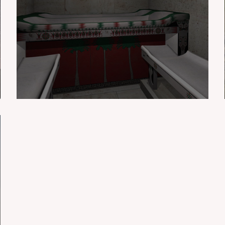
Lale Tepe Tümülüsü