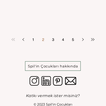
1
2
3
4
5
Spil'in Çocukları hakkında
Katkı vermek ister misiniz?
© 2023 Spil'in Çocukları