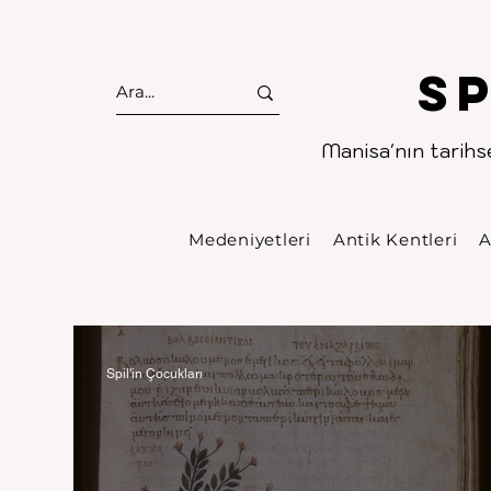
S
Manisa'nın tarihse
Medeniyetleri
Antik Kentleri
A
Spil'in Çocukları