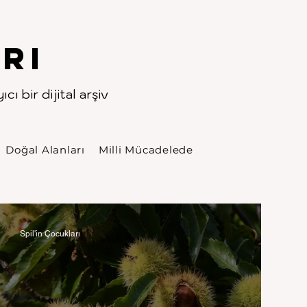
rı
cı bir dijital arşiv
Doğal Alanları
Milli Mücadelede
Spil'in Çocukları