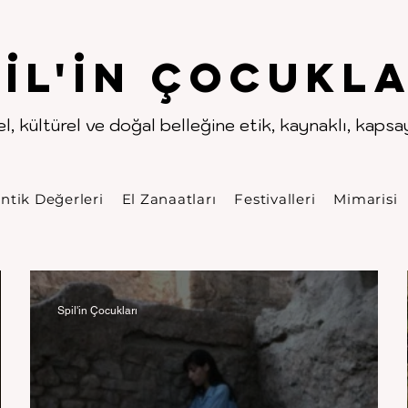
.
.
pıl'in Çocukla
l, kültürel ve doğal belleğine etik, kaynaklı, kapsayı
ntik Değerleri
El Zanaatları
Festivalleri
Mimarisi
Spil'in Çocukları