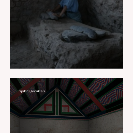
Lidyalılar ne yediler ve içtiler?
Spil'in Çocukları