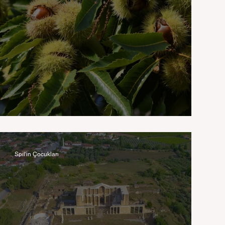
Lidya elması mı, kestane mi?
Spil'in Çocukları