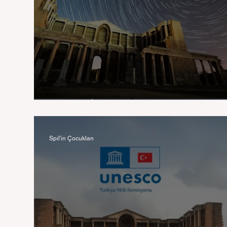
Sardes'te Meteor Yağmuru
Spil'in Çocukları