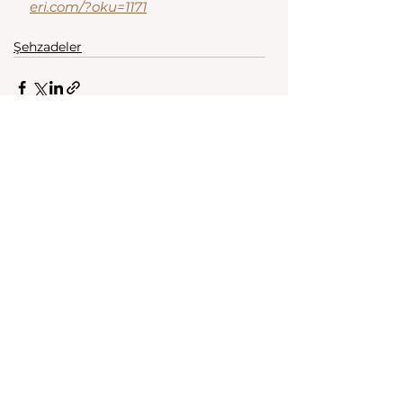
eri.com/?oku=1171
Şehzadeler
Hepsini Gör
Son Yazılar