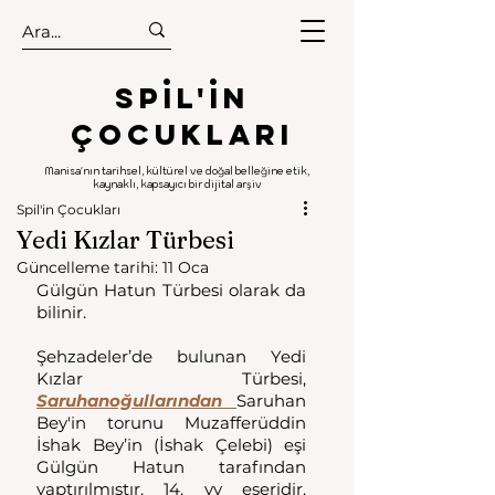
.
.
Spıl'in
Çocukları
Manisa'nın tarihsel, kültürel ve doğal belleğine etik,
kaynaklı, kapsayıcı bir dijital arşiv
Spil'in Çocukları
Yedi Kızlar Türbesi
Güncelleme tarihi:
11 Oca
Gülgün Hatun Türbesi olarak da 
bilinir. 
Şehzadeler’de bulunan Yedi 
Kızlar Türbesi, 
Saruhanoğullarından 
Saruhan 
Bey'in torunu Muzafferüddin 
İshak Bey’in (İshak Çelebi) eşi 
Gülgün Hatun tarafından 
yaptırılmıştır. 14. yy eseridir. 