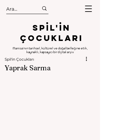
.
.
Spıl'in
Çocukları
Manisa'nın tarihsel, kültürel ve doğal belleğine etik,
kaynaklı, kapsayıcı bir dijital arşiv
Spil'in Çocukları
Yaprak Sarma