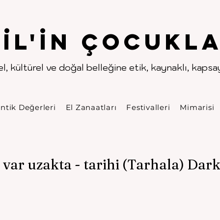
.
.
pıl'in Çocukla
l, kültürel ve doğal belleğine etik, kaynaklı, kapsayı
ntik Değerleri
El Zanaatları
Festivalleri
Mimarisi
 var uzakta - tarihi (Tarhala) Dar