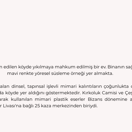
 edilen köyde yıkılmaya mahkum edilmiş bir ev. Binanın sağ
mavi renkte yöresel süsleme örneği yer almakta.
lan dinsel, tapınsal işlevli mimari kalıntıların çoğunlukta ol
n da köyde yer aldığını göstermektedir. Kırkoluk Camisi ve Çeş
ak kullanılan mimari plastik eserler Bizans dönemine aitt
Livası'na bağlı 25 kaza merkezinden biriydi. 