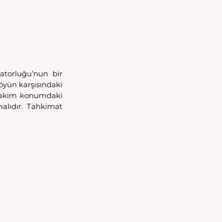
orluğu’nun bir 
yün karşısındaki 
hakim konumdaki 
alıdır. Tahkimat 