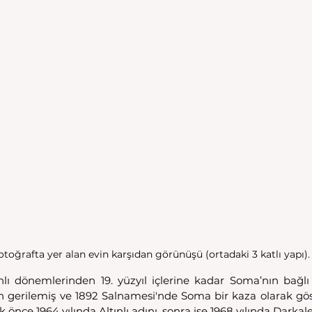
otoğrafta yer alan evin karşıdan görünüşü (ortadaki 3 katlı yapı).
ı dönemlerinden 19. yüzyıl içlerine kadar Soma’nın bağlı 
gerilemiş ve 1892 Salnamesi'nde Soma bir kaza olarak göst
k önce 1964 yılında Altınlı adını, sonra ise 1968 yılında Darkale