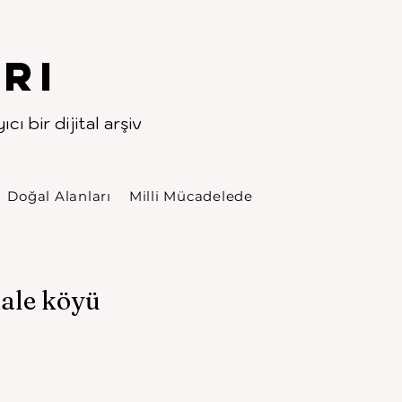
rı
cı bir dijital arşiv
Doğal Alanları
Milli Mücadelede
kale köyü