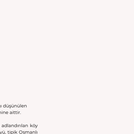
ğı düşünülen 
e aittir.
 adlandırılan köy 
yü, tipik Osmanlı 