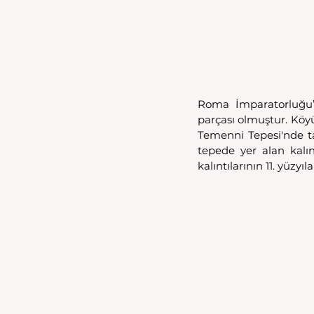
Roma İmparatorluğu’
parçası olmuştur. Köy
Temenni Tepesi'nde t
tepede yer alan kalın
kalıntılarının 11. yüzy