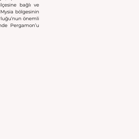
lçesine bağlı ve 
Mysia bölgesinin 
rluğu’nun önemli 
nde Pergamon’u 