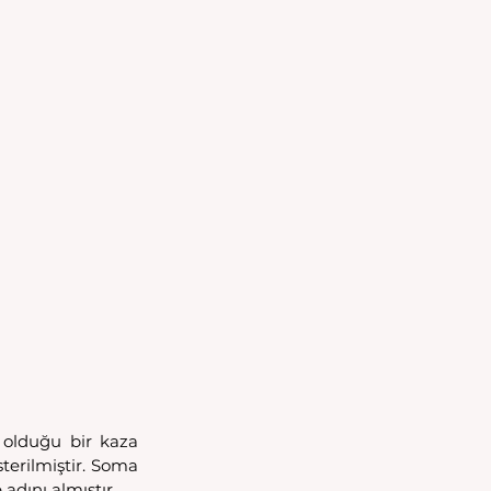
olduğu bir kaza 
erilmiştir. Soma 
 adını almıştır.