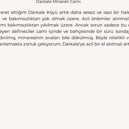
Darkale Minareli Cami.
iyaret ettiğim Darkale Köyü artık daha sessiz ve ıssız bir hal
lik ve bakımsızlıktan yok olmak üzere. Acil önlemler alınmal
mi bakımsızlıktan yıkılmak üzere. Ancak sorun sadece bu da
yen defineciler cami içinde ve bahçesinde bir sürü sondaj
ırılmış, minaresinin sıvaları bile dökülmüş. Böyle nitelikli 
nlamakta zorluk çekiyorum, Darkale'ye acil bir el atılmalı art