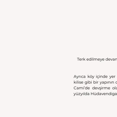
Terk edilmeye devam
Ayrıca köy içinde yer a
kilise gibi bir yapını
Cami’de devşirme olar
yüzyılda Hüdavendigar 