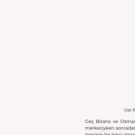
Üst f
Geç Bizans ve Osmanl
merkeziyken sonradan 
ilçesinin bir köyü olara